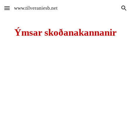
www.tilveraniesb.net
Skip to main content
Skip to navigation
Ýmsar skoðanakannanir