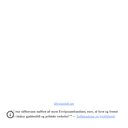
tilveraniesb.net
"
 Getur ráðherrann staðfest að mynt Evrópusambandsins, euro, sé fyrst og fremst 
"
pólitískur gjaldmiðill og pólitískt verkefni? 
 —
Seðlabankinn og þjóðfélagið