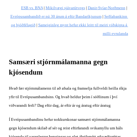
ESB vs. BNA
 | 
Mikilvægi sjávarútvegs
 | 
Danir-Svíar-Norðmenn
 | 
Evrópusambandið er nú 30 árum á eftir Bandaríkjunum
 | 
Seðlabankinn 
og þjóðfélagið
 | 
Sameiginleg mynt hefur ekki leitt til meiri viðskipta á 
milli evrulanda
Samsæri stjórnmálamanna gegn 
kjósendum
Hvað fær stjórnmálamenn til að afsala og framselja fullveldi heilla ríkja 
yfir til Evrópusambandsins. Og hvað heldur þeim í söðlinum í því 
viðvarandi ferli? Dag eftir dag, ár eftir ár og áratug eftir áratug
Í Evrópusambandinu hefur nokkurskonar samsæri stjórnmálamanna 
gegn kjósendum skilað af sér og reist eftirfarandi svikamyllu um háls 
kjósenda til varanlegrar hengingar og glet áhrifamátt atkvæðisréttar 