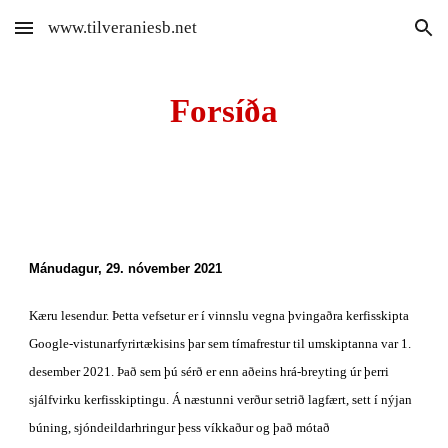
www.tilveraniesb.net
Skip to main content
Skip to navigation
Forsíða
Mánudagur, 29. nóvember 2021
Kæru lesendur. Þetta vefsetur er
 í vinnslu vegna þvingaðra kerfisskipta 
Google-vistunarfyrirtækisins þar sem tímafrestur til umskiptanna var 1. 
desember 2021. Það sem þú sérð er enn aðeins hrá-breyting úr þerri 
sjálfvirku kerfisskiptingu. Á næstunni verður setrið lagfært, sett í nýjan 
búning, sjóndeildarhringur þess víkkaður og það mótað