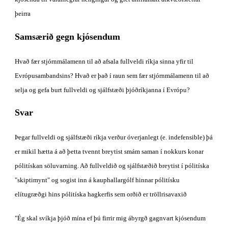
þeirra
Samsærið gegn kjósendum
Hvað fær stjórnmálamenn til að afsala fullveldi ríkja sinna yfir til 
Evrópusambandsins? Hvað er það í raun sem fær stjórnmálamenn til að 
selja og gefa burt fullveldi og sjálfstæði þjóðríkjanna í Evrópu?
Svar
Þegar fullveldi og sjálfstæði ríkja verður óverjanlegt (e. indefensible) þá 
er mikil hætta á að þetta tvennt breytist smám saman í nokkurs konar 
pólitískan söluvarning. Að fullveldið og sjálfstæðið breytist í pólitíska 
"skiptimynt" og sogist inn á kauphallargólf hinnar pólitísku 
elítugræðgi hins pólitíska hagkerfis sem orðið er tröllrisavaxið
"Ég skal svíkja þjóð mína ef þú firrir mig ábyrgð gagnvart kjósendum 