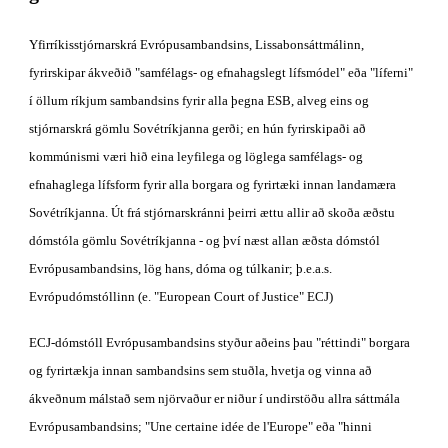
Yfirríkisstjórnarskrá Evrópusambandsins, Lissabonsáttmálinn, 
fyrirskipar ákveðið "samfélags- og efnahagslegt lífsmódel" eða "líferni" 
í öllum ríkjum sambandsins fyrir alla þegna ESB, alveg eins og 
stjórnarskrá gömlu Sovétríkjanna gerði; en hún fyrirskipaði að 
kommúnismi væri hið eina leyfilega og löglega samfélags- og 
efnahaglega lífsform fyrir alla borgara og fyrirtæki innan landamæra 
Sovétríkjanna. Út frá stjórnarskránni þeirri ættu allir að skoða æðstu 
dómstóla gömlu Sovétríkjanna - og því næst allan æðsta dómstól 
Evrópusambandsins, lög hans, dóma og túlkanir; þ.e.a.s. 
Evrópudómstóllinn (e. "European Court of Justice" ECJ)
ECJ-dómstóll Evrópusambandsins styður aðeins þau "réttindi" borgara 
og fyrirtækja innan sambandsins sem stuðla, hvetja og vinna að 
ákveðnum málstað sem njörvaður er niður í undirstöðu allra sáttmála 
Evrópusambandsins; "Une certaine idée de l'Europe" eða "hinni 