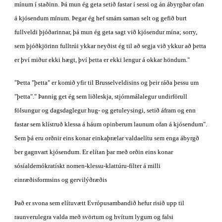
mínum í staðinn. Þá mun ég geta setið fastar í sessi og án ábyrgðar ofan 
á kjósendum mínum. Þegar ég hef smám saman selt og gefið burt 
fullveldi þjóðarinnar, þá mun ég geta sagt við kjósendur mína; sorry, 
sem þjóðkjörinn fulltrúi ykkar neyðist ég til að segja við ykkur að þetta 
er því miður ekki hægt, því þetta er ekki lengur á okkar höndum."
"Þetta "þetta" er komið yfir til Brusselveldisins og þeir ráða þessu um 
"þetta"." Þannig get ég sem liðleskja, stjórnmálalegur undirförull 
fölsungur og dagsdaglegur hug- og getuleysingi, setið áfram og enn 
fastar sem klístruð klessa á háum opinberum launum ofan á kjósendum". 
Sem þá eru orðnir eins konar einkaþrælar valdaelítu sem enga ábyrgð 
ber gagnvart kjósendum. Er elítan þar með orðin eins konar 
sósíaldemókratískt nomen-klessu-klattúru-fílter á milli 
einræðisformsins og gervilýðræðis
Það er svona sem elítuvætt Evrópusambandið hefur risið upp til 
raunverulegra valda með svörtum og hvítum lygum og falsi 