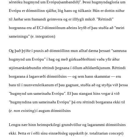
sérstöku hugmynd um Evrópu(sambandið)". Þessi hugmyndagloría um 
Evrópu er dómstólinn sjálfur, lög hans og túlkanir. Hún er dottin niður 
til Jarðar sem framandi geimvera og er illfygli mikið. "Réttindi" 
borgranna eru af ECJ-dómstólnum aðeins leyfð ef þau stuðla að "meiri 
sameiningu" (e. integration)
Og það þýðir í praxís að dómstóllinn mun alltaf dæma þessari "samruna 
hugmynd um Evrópu" í hag og með gúrkuaðferðinni vaða yfir áður 
stjórnarskrárbundin réttindi þegnana í öllum aðildarríkjunum. Réttindi 
borgarana á lagasvæði dómstólsins — og sem hann skammtar — eru 
bara til í raunveruleikanum ef þau gagnast, stuðla að og styðja við þessa 
"hugmynd um sameinaða Evrópu". Ef þau stangast hins vegar á við 
"hugmyndina um sameinaða Evrópu" þá eru réttindi borgarana ekki til 
(
e. non existing
) í augum dómstólsins
Lengra nær hinn heimspekilegi grundvöllur og lagarammi dómstólsins 
ekki. Þetta er í eðli sínu einræðisleg uppskrift (e. totalitarian concept) 