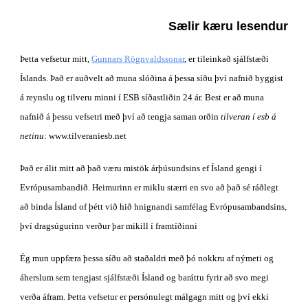
Sælir kæru lesendur
Þetta vefsetur mitt, 
Gunnars Rögnvaldssonar
, er tileinkað sjálfstæði 
Íslands. Það er auðvelt að muna slóðina á þessa síðu því nafnið byggist 
á reynslu og tilveru minni í ESB síðastliðin 24 ár. Best er að muna 
nafnið á þessu vefsetri með því að tengja saman orðin 
tilveran í esb á 
netinu
: www.tilveraniesb.net
Það er álit mitt að það væru mistök árþúsundsins ef Ísland gengi í 
Evrópusambandið. Heimurinn er miklu stærri en svo að það sé ráðlegt 
að binda Ísland of þétt við hið hnignandi samfélag Evrópusambandsins, 
því dragsúgurinn verður þar mikill í framtíðinni
Ég mun uppfæra þessa síðu að staðaldri með þó nokkru af nýmeti og 
áherslum sem tengjast sjálfstæði Ísland og baráttu fyrir að svo megi 
verða áfram. Þetta vefsetur er persónulegt málgagn mitt og því ekki 