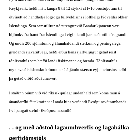
Reykjavík, hefði mátt kaupa 8 til 12 stykki af F-16 orustuþotum til 
ótvírætt að handhefja lögsögu fullveldisins í lofthelgi lýðveldis okkar 
Íslendinga. Sem samstilltur stórstrengur við Bandaríkjamenn væri 
hljómkviða framtíðar Íslendinga í eigin landi þar með orðin ósigrandi. 
Og undir 200 sjómílum og áframhaldandi sterkum og peningalega 
græðandi sjávarútvegi, hefði arður hans sjálfviljugur getað reist 
tónlistarhús sem hæfði landi fiskimanna og bænda. Tónlistarhús 
myntsvæðis íslensku krónunnar á átjándu stærstu eyju heimsins hefði 
þá getað orðið aðdáunarvert
Í staðinn búum við við ríkisskipulagt undanhald sem koma mun á 
ánauðarríki fátæktarinnar í anda hins verðandi Evrópusovétsambands. 
Því þangað stefnir Evrópusambandið
. . og með aðstoð lagaumhverfis og lagabálka 
gerfidómstóls