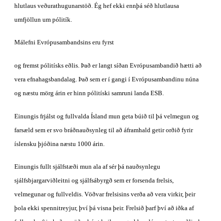
hlutlaus veðurathugunarstöð. Ég hef ekki ennþá séð hlutlausa 
umfjöllun um pólitík. 
Málefni Evrópusambandsins eru fyrst 
og fremst pólitísks eðlis. Það er langt síðan Evrópusambandið hætti að 
vera efnahagsbandalag. Það sem er í gangi í Evrópusambandinu núna 
og næstu mörg árin er hinn pólitíski samruni landa ESB. 
Einungis frjálst og fullvalda Ísland mun geta búið til þá velmegun og 
farsæld sem er svo bráðnauðsynleg til að áframhald getir orðið fyrir 
íslensku þjóðina næstu 1000 árin.
Einungis fullt sjálfstæði mun ala af sér þá nauðsynlegu 
sjálfsbjargarviðleitni og sjálfsábyrgð sem er forsenda frelsis, 
velmegunar og fullveldis. Vöðvar frelsisins verða að vera virkir, þeir 
þola ekki spennitreyjur, því þá visna þeir. Frelsið þarf því að iðka af 