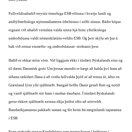
Fullveldisafsalið treystir ömurlega ESB-elítuna í hverju landi og 
andlýðræðislega stjórnmálamenn ófrelsisins í söðli sínum. Báðir hópar 
eignast við afsalið verndara valda sinna hjá hinu yfirríkislega 
umboðsluasa valdi nómenklatúru-veldis ESB. Og þeir skýla sér þar á 
bak við rotnar einræðis- og umboðslausar- stofnanir þess
Hafið er okkar stóra vörn. Við liggjum ekki í túnfæti Þýskalands eins og 
til dæmi Danmörk gerir. Um þessar mundir er hægt að halda því fram að 
síðasta tækifæri Dana á að verða fullvalda þjóð sé að renna út, áður en 
Grænland lýsir yfir sjálfstæði. Þangað hefðu Danir getað flutt og notið 
og varið sjálfstæði sitt fram í rauðan dauðann. Í túnfæri Þýskalands 
getur ekkert sjálfstæði neinna ríkja þrifist eftir að stórveldi 
Bandaríkjamanna pakkaði saman og fór heim frá meginlandi taparanna 
í ESB
Fyrir andvirði einnar Kredithörpu sem marrar þungt í höfninni í 