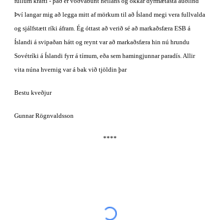
fullum krafti - það er vöðvabúnt heilans og okkar dýrmætasta auðlind 
Því langar mig að legga mitt af mörkum til að Ísland megi vera fullvalda 
og sjálfstætt ríki áfram. Ég óttast að verið sé að markaðsfæra ESB á 
Íslandi á svipaðan hátt og reynt var að markaðsfæra hin nú hrundu 
Sovétríki á Íslandi fyrr á tímum, eða sem hamingjunnar paradís. Allir 
vita núna hvernig var á bak við tjöldin þar 
Bestu kveðjur
Gunnar Rögnvaldsson
****