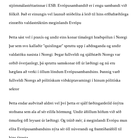
stjórnmálastéttarinnar í ESB. Evrópusambandið er í engu sambandi við 
fólkið. Það er einungis vel launuð stóðelíta á leið til hins erfðafræðilega 
einræðis valdastrúktúrs meginlands Evrópu
Þetta sást vel í praxís og undir eins konar tímalegri hraðspólun í Noregi 
þar sem svo kallaðir "quislingar" spruttu upp í aðdraganda og undir 
valdatöku nasista í Noregi. Þegar fullveldi og sjálfstæði Noregs var 
orðið óverjanlegt, þá spruttu samskonar öfl úr læðingi og nú eru 
hægfara að verki í öllum löndum Evrópusambandsins. Þannig varð 
fullveldi Noregs að pólitískum viðskiptavarningi í hinum pólitíska 
sektor
Þetta endar auðvitað aldrei vel því þetta er sjálf fæðingardeild ónýtra 
stofnana sem ala af sér eilífa hörmung. Undir áföllum höfum við séð 
ömurleg öfl leysast úr læðingi. Og trúið mér; á meginlandi Evrópu mun 
elíta Evrópusambandsins nýta sér öll núverandi og framtíðaráföll til 
hins ýtrasta