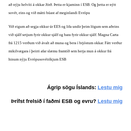
að nýju helvíti á okkar Jörð. Þetta er kjarninn í ESB. Og þetta er nýtt 
sovét, eins og við mátti búast af meginlandi Evrópu
Við eigum að segja okkur úr EES og lifa undir þeim lögum sem aðeins 
við sjálf setjum fyrir okkur sjálf og bara fyrir okkur sjálf. Magna Carta 
frá 1215 verðum við ávalt að muna og bera í brjóstum okkar. Fátt verður 
mikilvægara í þeirri afar slæmu framtíð sem herja mun á okkur frá 
hinum nýju Evrópusovétríkjum ESB
Ágrip sögu Íslands:
Lestu mig
Þrífst frelsið í faðmi ESB og evru? 
Lestu mig