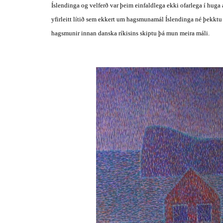
Íslendinga og velferð var þeim einfaldlega ekki ofarlega í huga
yfirleitt lítið sem ekkert um hagsmunamál Íslendinga né þekktu ti
hagsmunir innan danska ríkisins skiptu þá mun meira máli.