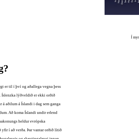
Í myn
g?
t er til í því og aðallega vegna þess 
 Íslenzka lýðveldið er ekki orðið 
 á aðilum á Íslandi i dag sem ganga 
ldum. Að koma Íslandi undir erlend 
anakonungs heldur evrópska 
fir í að verða. Þar vantar orðið lítið 
áhugaleysis og skeytingaleysi innan 