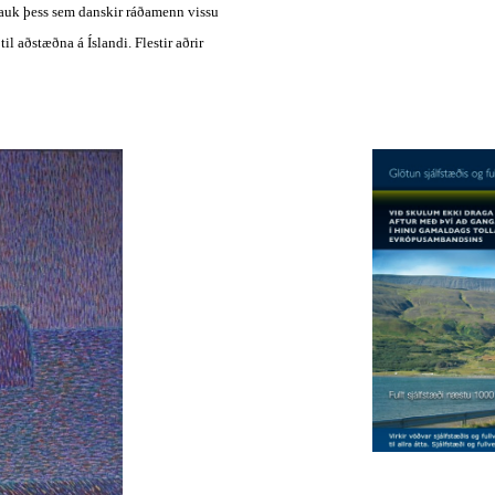
 auk þess sem danskir ráðamenn vissu 
l aðstæðna á Íslandi. Flestir aðrir 