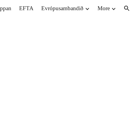
eppan
EFTA
Evrópusambandið
More
ion