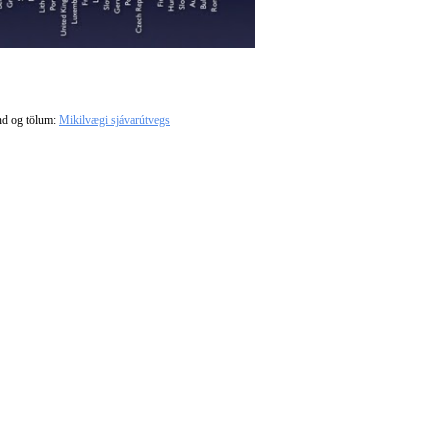
d og tölum:
Mikilvægi sjávarútvegs