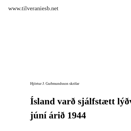
www.tilveraniesb.net
Sk
Hjörtur J. Guðmundsson skrifar
Ísland varð sjálfstætt lýð
júní árið 1944 