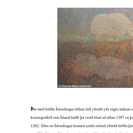
Þ
ar með höfðu Íslendingar öðlast full yfirráð yfir eigin málum og
konungsríkið sem Ísland hafði þá verið hluti af síðan 1397 en þ
1262. Áður en Íslendingar komust undir erlend yfirráð höfðu þeir 