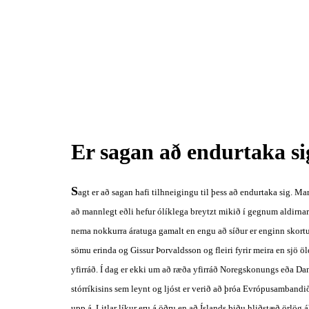
Er sagan að endurtaka si
S
agt er að sagan hafi tilhneigingu til þess að endurtaka sig. Marg
að mannlegt eðli hefur ólíklega breytzt mikið í gegnum aldirnar.
nema nokkurra áratuga gamalt en engu að síður er enginn skortur
sömu erinda og Gissur Þorvaldsson og fleiri fyrir meira en sjö ö
yfirráð. Í dag er ekki um að ræða yfirráð Noregskonungs eða D
stórríkisins sem leynt og ljóst er verið að þróa Evrópusambandið y
upp á. Litlar líkur eru á öðru en að Íslands biðu hliðstæð örlög 