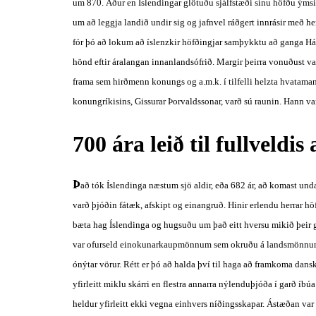
um 870. Áður en Íslendingar glötuðu sjálfstæði sínu höfðu ýmsir 
um að leggja landið undir sig og jafnvel ráðgert innrásir með her
fór þó að lokum að íslenzkir höfðingjar samþykktu að ganga H
hönd eftir áralangan innanlandsófrið. Margir þeirra vonuðust va
frama sem hirðmenn konungs og a.m.k. í tilfelli helzta hvatamann
konungríkisins, Gissurar Þorvaldssonar, varð sú raunin. Hann var 
700 ára leið til fullveldis 
Þ
að tók Íslendinga næstum sjö aldir, eða 682 ár, að komast und
varð þjóðin fátæk, afskipt og einangruð. Hinir erlendu herrar hö
bæta hag Íslendinga og hugsuðu um það eitt hversu mikið þeir g
var ofurseld einokunarkaupmönnum sem okruðu á landsmönnum o
ónýtar vörur. Rétt er þó að halda því til haga að framkoma danskr
yfirleitt miklu skárri en flestra annarra nýlenduþjóða í garð íbú
heldur yfirleitt ekki vegna einhvers níðingsskapar. Ástæðan var 