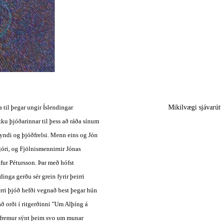
a til þegar ungir Íslendingar 
Mikilvægi sjávarút
ku þjóðarinnar til þess að ráða sínum 
yndi og þjóðfrelsi. Menn eins og Jón 
óri, og Fjölnismennirnir Jónas 
r Pétursson. Þar með hófst 
inga gerðu sér grein fyrir þeirri 
rri þjóð hefði vegnað best þegar hún 
ð orði í ritgerðinni "Um Alþíng á 
nnfremur sýnt þeim svo um munar 