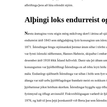
afleiðinga þess að lúta erlendri stjórn.
Alþingi loks endurreist o
N
æstu áratugina voru stigin mörg mikilvæg skref í áttina að sjál
endurreist árið 1843 sem ráðgjafaþing fyrir konunginn um íslen
1871. Íslendingar fengu stjórnarskrá þremur árum síðar í tilefni
var fyrsti íslenzki ráðherrann, Hannes Hafstein, skipaður í embæt
desember árið 1918 fékk Ísland fullveldi. Danir sáu þó áfram um
konungurinn var þjóðhöfðingi Íslendinga en að öðru leyti höfu Ís
mála. Endanlegt sjálfstæði Íslendinga var síðan í höfn sem fyrr se
áfanga var náð urðu þjóðfélagslegar framfarir meiri en nokkurn
þjóðarinnar jókst hröðum skrefum. Íslendingar byggðu upp öflug
fyrirmynd og öflugt atvinnulíf. Fiskveiðilögsagan varfærð út fjó
1976, og háð til þess þrjú þorskastríð við Breta þar sem Íslendin