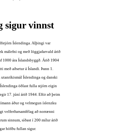
g sigur vinnst
fstjórn Íslendinga. Alþingi var 
zk málefni og með löggjafarvald árið 
 af 1000 ára Íslandsbyggð. Árið 1904 
ti með aðsetur á Íslandi. Þann 1. 
 utanríkismál Íslendinga og danski 
lendinga öðlast fulla stjórn eigin 
gir 17. júní árið 1944. Eftir að þeim 
 tímann áður og velmegun íslenzku 
t velferðarsamfélag að norrænni 
rum sinnum, síðast í 200 mílur árið 
gar höfðu fullan sigur.