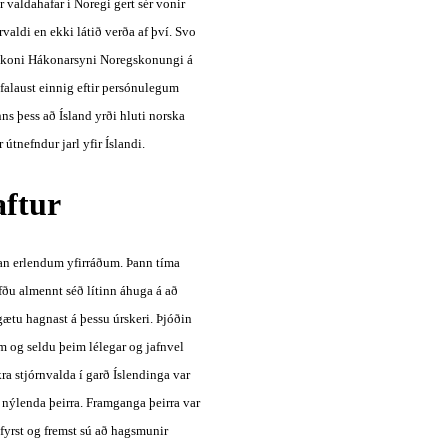
valdahafar í Noregi gert sér vonir 
valdi en ekki látið verða af því. Svo 
ákoni Hákonarsyni Noregskonungi á 
falaust einnig eftir persónulegum 
s þess að Ísland yrði hluti norska 
útnefndur jarl yfir Íslandi.
aftur
an erlendum yfirráðum. Þann tíma 
fðu almennt séð lítinn áhuga á að 
ætu hagnast á þessu úrskeri. Þjóðin 
g seldu þeim lélegar og jafnvel 
a stjórnvalda í garð Íslendinga var 
a nýlenda þeirra. Framganga þeirra var 
fyrst og fremst sú að hagsmunir 