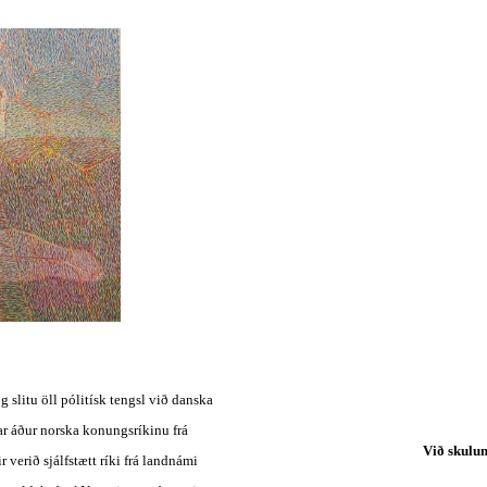
 slitu öll pólitísk tengsl við danska 
ar áður norska konungsríkinu frá 
Við skulum
verið sjálfstætt ríki frá landnámi 