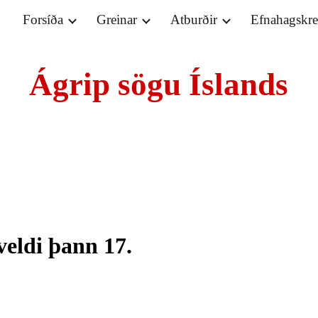
Forsíða
Greinar
Atburðir
Efnahagskr
ip to main content
Skip to navigat
Ágrip sögu Íslands
veldi þann 17. 