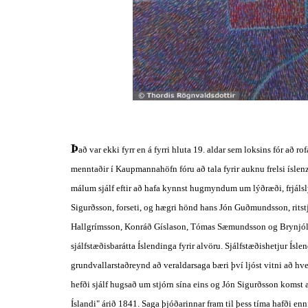
Þ
að var ekki fyrr en á fyrri hluta 19. aldar sem loksins fór að rof
menntaðir í Kaupmannahöfn fóru að tala fyrir auknu frelsi íslenz
málum sjálf eftir að hafa kynnst hugmyndum um lýðræði, frjálsl
Sigurðsson, forseti, og hægri hönd hans Jón Guðmundsson, ritstj
Hallgrímsson, Konráð Gíslason, Tómas Sæmundsson og Brynjólfu
sjálfstæðisbarátta Íslendinga fyrir alvöru. Sjálfstæðishetjur Íslend
grundvallarstaðreynd að veraldarsaga bæri því ljóst vitni að hve
hefði sjálf hugsað um stjórn sína eins og Jón Sigurðsson komst a
Íslandi" árið 1841. Saga þjóðarinnar fram til þess tíma hafði e