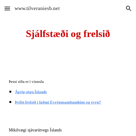
www.tilveraniesb.net
Skip to main content
Skip to navigation
Sjálfstæði og frelsið
Þessi síða er í vinnslu
Ágrip sögu Íslands
Þrífst frelsið í faðmi Evrópusambandsins og evru?
Mikilvægi sjávarútvegs Íslands