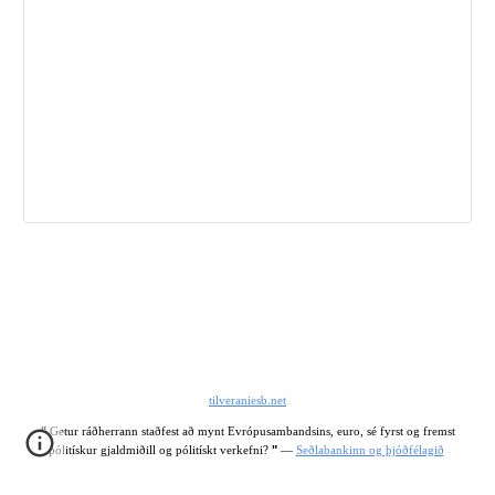
tilveraniesb.net
"
 Getur ráðherrann staðfest að mynt Evrópusambandsins, euro, sé fyrst og fremst 
"
pólitískur gjaldmiðill og pólitískt verkefni? 
 —
Seðlabankinn og þjóðfélagið