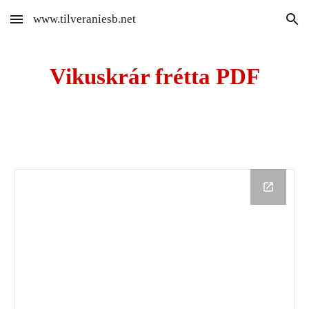
www.tilveraniesb.net
Skip to main content
Skip to navigation
Vikuskrár frétta PDF