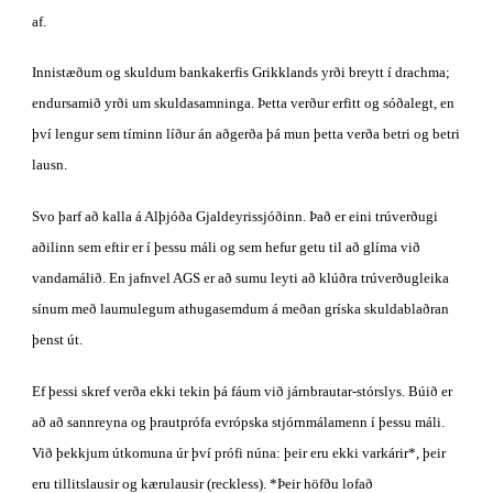
af.
Innistæðum og skuldum bankakerfis Grikklands yrði breytt í drachma; 
endursamið yrði um skuldasamninga. Þetta verður erfitt og sóðalegt, en 
því lengur sem tíminn líður án aðgerða þá mun þetta verða betri og betri 
lausn.
Svo þarf að kalla á Alþjóða Gjaldeyrissjóðinn. Það er eini trúverðugi 
aðilinn sem eftir er í þessu máli og sem hefur getu til að glíma við 
vandamálið. En jafnvel AGS er að sumu leyti að klúðra trúverðugleika 
sínum með laumulegum athugasemdum á meðan gríska skuldablaðran 
þenst út.
Ef þessi skref verða ekki tekin þá fáum við járnbrautar-stórslys. Búið er 
að að sannreyna og þrautprófa evrópska stjórnmálamenn í þessu máli. 
Við þekkjum útkomuna úr því prófi núna: þeir eru ekki varkárir*, þeir 
eru tillitslausir og kærulausir (reckless). *Þeir höfðu lofað 