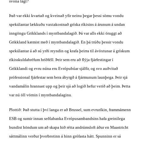
svona lágt?
Það var ekki kvartað og kveinað yfir neinu þegar þessi sömu vondu 
spekúlantar lækkuðu vaxtakostnað gríska ríkisins á árunum á undan 
inngöngu Grikklands í myntbandalagið. Þá var alls ekki öruggt að 
Grikkland kæmist með í myntbandalagið. En þá trúðu þessir vondu 
spekúlantar á að sú yrði reyndin og krafa þeirra til ávöxtunar á grískum 
ríkisskuldabréfum hríðféll. Þeir sem eru að flýja fjárfestingar í 
Grikklandi og evru núna eru Evrópubúar sjálfir, og svo auðvitað 
prófessional fjárfestar sem bera ábyrgð á fjármunum launþega. Þeir sjá 
vandamálin hrannast upp og þeir sjá að logið hefur verið að þeim. Þetta 
var nú öll vörnin í myntbandalaginu.
Plottið: Það stutta í því langa er að Brussel, sum evruríkin, frammámenn 
ESB og sumir innan seðlabanka Evrópusambandsins hafa greinilega 
bundist höndum um að skapa hið rétta andrúmsloft áður en Maastricht 
sáttmálinn verður þverbrotinn á hinn grófasta hátt. Spunninn er sá 