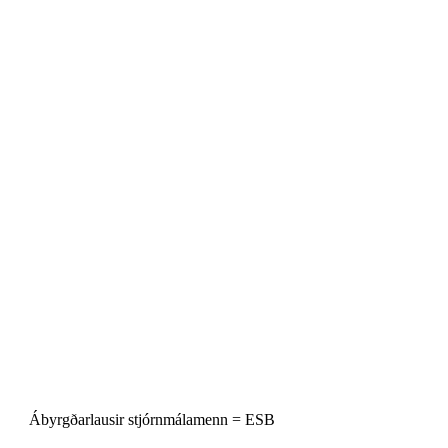
Ábyrgðarlausir stjórnmálamenn = ESB