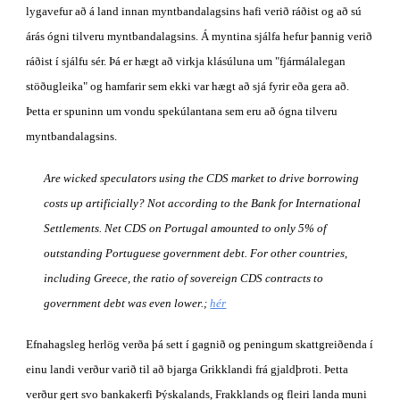
lygavefur að á land innan myntbandalagsins hafi verið ráðist og að sú 
árás ógni tilveru myntbandalagsins. Á myntina sjálfa hefur þannig verið 
ráðist í sjálfu sér. Þá er hægt að virkja klásúluna um "fjármálalegan 
stöðugleika" og hamfarir sem ekki var hægt að sjá fyrir eða gera að. 
Þetta er spuninn um vondu spekúlantana sem eru að ógna tilveru 
myntbandalagsins.
Are wicked speculators using the CDS market to drive borrowing 
costs up artificially? Not according to the Bank for International 
Settlements. Net CDS on Portugal amounted to only 5% of 
outstanding Portuguese government debt. For other countries, 
including Greece, the ratio of sovereign CDS contracts to 
government debt was even lower.;
hér
Efnahagsleg herlög verða þá sett í gagnið og peningum skattgreiðenda í 
einu landi verður varið til að bjarga Grikklandi frá gjaldþroti. Þetta 
verður gert svo bankakerfi Þýskalands, Frakklands og fleiri landa muni 