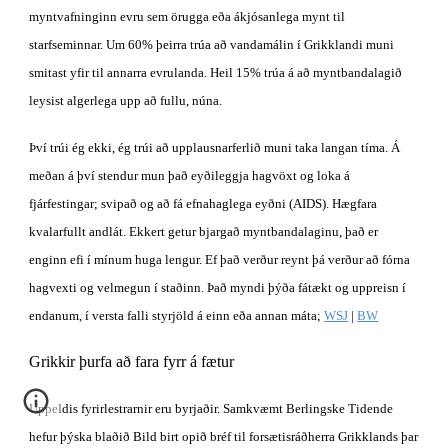
myntvafninginn evru sem örugga eða ákjósanlega mynt til 
starfseminnar. Um 60% þeirra trúa að vandamálin í Grikklandi muni 
smitast yfir til annarra evrulanda. Heil 15% trúa á að myntbandalagið 
leysist algerlega upp að fullu, núna.
Því trúi ég ekki, ég trúi að upplausnarferlið muni taka langan tíma. Á 
meðan á því stendur mun það eyðileggja hagvöxt og loka á 
fjárfestingar; svipað og að fá efnahaglega eyðni (AIDS). Hægfara 
kvalarfullt andlát. Ekkert getur bjargað myntbandalaginu, það er 
enginn efi í mínum huga lengur. Ef það verður reynt þá verður að fórna 
hagvexti og velmegun í staðinn. Það myndi þýða fátækt og uppreisn í 
endanum, í versta falli styrjöld á einn eða annan máta;
WSJ
 |
BW
Grikkir þurfa að fara fyrr á fætur
Uppeldis fyrirlestrarnir eru byrjaðir. Samkvæmt Berlingske Tidende 
hefur þýska blaðið Bild birt opið bréf til forsætisráðherra Grikklands þar 