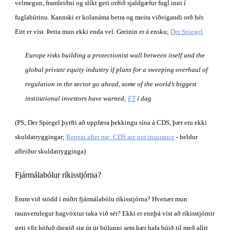
velmegun, framleiðni og slíkt geti orðið sjaldgæfur fugl inni í 
fuglabúrinu. Kannski er kolanáma betra og meira viðeigandi orð hér. 
Eitt er víst. Þetta mun ekki enda vel. Greinin er á ensku; 
Der Spiegel
Europe risks building a protectionist wall between itself and the 
global private equity industry if plans for a sweeping overhaul of 
regulation in the sector go ahead, some of the world’s biggest 
institutional investors have warned; 
FT
 í dag
(PS; Der Spiegel þyrfti að uppfæra þekkingu sína á CDS, þær eru ekki 
skuldatryggingar; 
Repeat after me: CDS are not insurance
 - heldur 
afleiður skuldatrygginga)
Fjármálabólur ríkisstjórna?
Erum við stödd í miðri fjármálabólu ríkisstjórna? Hvenær mun 
raunverulegur hagvöxtur taka við sér? Ekki er ennþá víst að ríkisstjórnir 
geti yfir höfuð dregið sig út úr bólunni sem þær hafa búið til með allri 