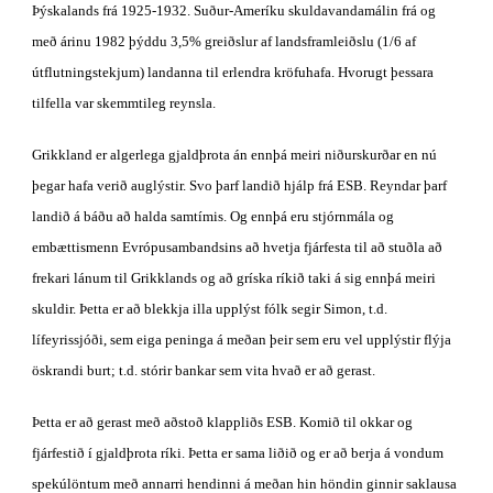
Þýskalands frá 1925-1932. Suður-Ameríku skuldavandamálin frá og 
með árinu 1982 þýddu 3,5% greiðslur af landsframleiðslu (1/6 af 
útflutningstekjum) landanna til erlendra kröfuhafa. Hvorugt þessara 
tilfella var skemmtileg reynsla.
Grikkland er algerlega gjaldþrota án ennþá meiri niðurskurðar en nú 
þegar hafa verið auglýstir. Svo þarf landið hjálp frá ESB. Reyndar þarf 
landið á báðu að halda samtímis. Og ennþá eru stjórnmála og 
embættismenn Evrópusambandsins að hvetja fjárfesta til að stuðla að 
frekari lánum til Grikklands og að gríska ríkið taki á sig ennþá meiri 
skuldir. Þetta er að blekkja illa upplýst fólk segir Simon, t.d. 
lífeyrissjóði, sem eiga peninga á meðan þeir sem eru vel upplýstir flýja 
öskrandi burt; t.d. stórir bankar sem vita hvað er að gerast.
Þetta er að gerast með aðstoð klappliðs ESB. Komið til okkar og 
fjárfestið í gjaldþrota ríki. Þetta er sama liðið og er að berja á vondum 
spekúlöntum með annarri hendinni á meðan hin höndin ginnir saklausa 