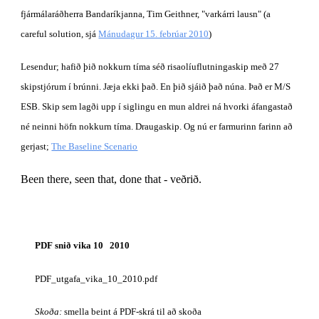
fjármálaráðherra Bandaríkjanna, Tim Geithner, "varkárri lausn" (a 
careful solution, sjá 
Mánudagur 15. febrúar 2010
)
Lesendur; hafið þið nokkurn tíma séð risaolíuflutningaskip með 27 
skipstjórum í brúnni. Jæja ekki það. En þið sjáið það núna. Það er M/S 
ESB. Skip sem lagði upp í siglingu en mun aldrei ná hvorki áfangastað 
né neinni höfn nokkurn tíma. Draugaskip. Og nú er farmurinn farinn að 
gerjast; 
The Baseline Scenario
Been there, seen that, done that - veðrið.
PDF snið vika 10   2010
PDF_utgafa_vika_10_2010.pdf
Skoða:
 smella beint á PDF-skrá til að skoða