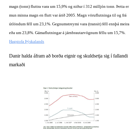
magn (tonn) fluttra vara um 15,9% og niður í 312 milljón tonn. Þetta er 
mun minna magn en flutt var árið 2005. Magn vöruflutninga til og frá 
útlöndum féll um 23,1%. Gegnumstreymi vara (transit) féll ennþá meira 
eða um 23,8%. Gámaflutningar á járnbrautarvögnum féllu um 15,7%.
Hagstofa Þýskalands
Danir halda áfram að borða eignir og skuldsetja sig í fallandi 
markaði