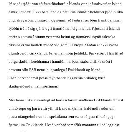
Þá sagði sjóðurinn að framtíðarhorfur Íslands væru öfundsverðar. Ísland 
á mikil auðæfi. Ekki bara land og náttúruauðlindir, heldur er þjóðin líka 
ung, áhugasöm, vinnusöm og nennir að fæða af sér börn framtíðarinnar. 
Þjóðin trúir á sig sjálfa og á framtíðina í eigin landi. Frjósemi á Íslandi 
er ein sú hæsta í hinum vestræna heimi og framfærslubyrði íslenska 
ríkisins er var lauflétt miðað við gömlu Evrópu. Staðan er ekki svona 
öfundsverð í Grikklandi. Þar er framtíðin þeldökk. Þar verða of fáir til að 
borga skuldir foreldranna í framtíðinni. Þessi staða er álíka svört í 
næstum öllu ESB nema hugsanlega í Frakklandi og Írlandi. 
Öldrunarvandamál þessa myntbandalags verða hrikaleg fyrir 
skattgreiðendur framtíðarinnar.
Mér fannst líka átakanlegt að horfa á forsætisráðherra Grikklands ferðast 
um Evrópu og þar á eftir yfir til Bandaríkjanna, haldandi ræður um 
þessa ofangreindu vondu spekúlanta sem væru að gera tilræði gegn 
fjármálum Grikklands. Hvað var það sem fékk manninn til að leggjast 