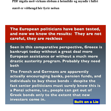
PDF útgáfa með virkum slóðum á heimildir og myndir í fullri 
stærð er viðhengd hér fyrir neðan