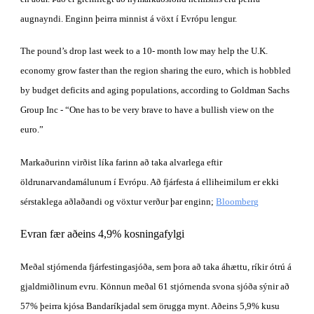
augnayndi. Enginn þeirra minnist á vöxt í Evrópu lengur.
The pound’s drop last week to a 10- month low may help the U.K. 
economy grow faster than the region sharing the euro, which is hobbled 
by budget deficits and aging populations, according to Goldman Sachs 
Group Inc - “One has to be very brave to have a bullish view on the 
euro.”
Markaðurinn virðist líka farinn að taka alvarlega eftir 
öldrunarvandamálunum í Evrópu. Að fjárfesta á elliheimilum er ekki 
sérstaklega aðlaðandi og vöxtur verður þar enginn;
Bloomberg
Evran fær aðeins 4,9% kosningafylgi
Meðal stjórnenda fjárfestingasjóða, sem þora að taka áhættu, ríkir ótrú á 
gjaldmiðlinum evru. Könnun meðal 61 stjórnenda svona sjóða sýnir að 
57% þeirra kjósa Bandaríkjadal sem örugga mynt. Aðeins 5,9% kusu 