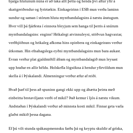
bjarga hlutunum núna er að taka allt þetta og henda því aftur yfir á 
skattgreiðendur og fyrirtækin. Einkageirinn í ESB mun verða laminn 
sundur og saman í stórum hluta myntbandalagsins á næstu áratugum. 
Hver vill þá fjárfesta í einnota bleyjum sem hanga til þerris á snúrum 
myntbandalagsins: enginn! Hrikalegt atvinnuleysi, stöðvun hagvaxtar, 
verðhjöðnun og hrikaleg afkoma hins opinbera og einkageirans verður 
útkoman. Hin efnahagslega eyðni myntbandalagsins mun bara aukast. 
Evran verður plat gjaldmiðill áfram og myntbandalagið mun leysast 
upp hraðar en allir héldu. Holskefla lögsókna á hendur yfirvöldum mun 
skella á í Þýskalandi. Almenningur verður æfur af reiði.
Hvað þarf til þess að spuninn gangi ekki upp og áhætta þeirra með 
einbeitta brotaviljann verði of mikil? Það kemur í ljós á næstu vikum. 
Andstaðan í Þýskalandi verður að minnsta kosti mikil. Finnar geta varla 
glaðst mikið þessa dagana.
Ef þú vilt stunda spákaupmennsku farðu þá og keyptu skuldir af gríska, 