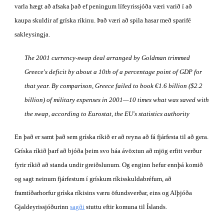
varla hægt að afsaka það ef peningum lífeyrissjóða væri varið í að 
kaupa skuldir af gríska ríkinu. Það væri að spila hasar með sparifé 
sakleysingja.
The 2001 currency-swap deal arranged by Goldman trimmed 
Greece's deficit by about a 10th of a percentage point of GDP for 
that year. By comparison, Greece failed to book €1.6 billion ($2.2 
billion) of military expenses in 2001—10 times what was saved with 
the swap, according to Eurostat, the EU's statistics authority
En það er samt það sem gríska ríkið er að reyna að fá fjárfesta til að gera. 
Gríska ríkið þarf að bjóða þeim svo háa ávöxtun að mjög erfitt verður 
fyrir ríkið að standa undir greiðslunum. Og enginn hefur ennþá komið 
og sagt neinum fjárfestum í grískum ríkisskuldabréfum, að 
framtíðarhorfur gríska ríkisins væru öfundsverðar, eins og Alþjóða 
Gjaldeyrissjóðurinn
sagði
 stuttu eftir komuna til Íslands.