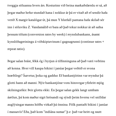
tveggja söluanna hvers árs. Kosturinn við beina markaðsfærslu er sá, að 
þegar maður hefur stundað hana í nokkur ár þá er vitað að ef sendir hafa 
verið X margir katalógar út, þá mun Y hlutfall pantana hafa skilað sér 
inn í söluviku Z. Vandamálið er bara að það tekur nokkur ár að safna 
þessum tölum (conversion rates by week) í reynslubankann, ásamt 
kynslóðagreiningu á viðskiptavinum í gagnagrunni (continue rates + 
repeat ratio).
Þegar salan brást, fékk ég í byrjun á tilfinninguna að það væri veðrinu 
að kenna. Hver vill kaupa bikini í janúar þegar veðrið er svona 
hræðilegt? Ísavetur, þoka og gaddur. Ef bankastjórinn var reyndur þá 
glotti hann að manni. Nýir bankastjórar voru hinsvegar yfirleitt mjög 
skilningsríkir. Þeir glottu ekki. En þegar salan gekk langt umfram 
áætlun, þá kom maður sigri hrósandi og sýndi þeim hversu vel snilldar 
auglýsingar manns höfðu virkað þá önnina. Fólk pantaði bikini í janúar 
í massavís! Eða, það kom "indíána sumar" þ.e. það var heitt og rautt 