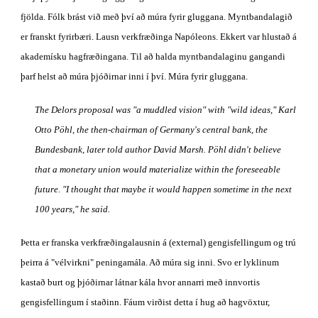
fjölda. Fólk brást við með því að múra fyrir gluggana. Myntbandalagið 
er franskt fyrirbæri. Lausn verkfræðinga Napóleons. Ekkert var hlustað á 
akademísku hagfræðingana. Til að halda myntbandalaginu gangandi 
þarf helst að múra þjóðirnar inni í því. Múra fyrir gluggana.
The Delors proposal was "a muddled vision" with "wild ideas," Karl 
Otto Pöhl, the then-chairman of Germany's central bank, the 
Bundesbank, later told author David Marsh. Pöhl didn't believe 
that a monetary union would materialize within the foreseeable 
future. "I thought that maybe it would happen sometime in the next 
100 years," he said.
Þetta er franska verkfræðingalausnin á (external) gengisfellingum og trú 
þeirra á "vélvirkni" peningamála. Að múra sig inni. Svo er lyklinum 
kastað burt og þjóðirnar látnar kála hvor annarri með innvortis 
gengisfellingum í staðinn. Fáum virðist detta í hug að hagvöxtur, 