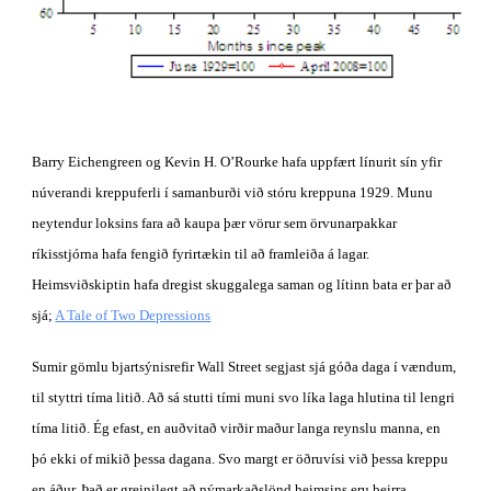
Barry Eichengreen og Kevin H. O’Rourke hafa uppfært línurit sín yfir 
núverandi kreppuferli í samanburði við stóru kreppuna 1929. Munu 
neytendur loksins fara að kaupa þær vörur sem örvunarpakkar 
ríkisstjórna hafa fengið fyrirtækin til að framleiða á lagar. 
Heimsviðskiptin hafa dregist skuggalega saman og lítinn bata er þar að 
sjá; 
A Tale of Two Depressions
Sumir gömlu bjartsýnisrefir Wall Street segjast sjá góða daga í vændum, 
til styttri tíma litið. Að sá stutti tími muni svo líka laga hlutina til lengri 
tíma litið. Ég efast, en auðvitað virðir maður langa reynslu manna, en 
þó ekki of mikið þessa dagana. Svo margt er öðruvísi við þessa kreppu 
en áður. Það er greinilegt að nýmarkaðslönd heimsins eru þeirra 