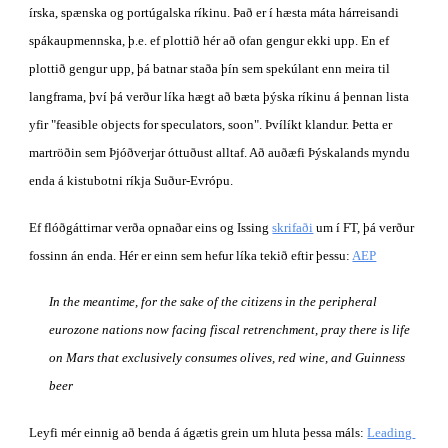
írska, spænska og portúgalska ríkinu. Það er í hæsta máta hárreisandi 
spákaupmennska, þ.e. ef plottið hér að ofan gengur ekki upp. En ef 
plottið gengur upp, þá batnar staða þín sem spekúlant enn meira til 
langframa, því þá verður líka hægt að bæta þýska ríkinu á þennan lista 
yfir "feasible objects for speculators, soon". Þvílíkt klandur. Þetta er 
martröðin sem Þjóðverjar óttuðust alltaf. Að auðæfi Þýskalands myndu 
enda á kistubotni ríkja Suður-Evrópu.
Ef flóðgáttirnar verða opnaðar eins og Issing
skrifaði
 um í FT, þá verður 
fossinn án enda. Hér er einn sem hefur líka tekið eftir þessu:
AEP
In the meantime, for the sake of the citizens in the peripheral 
eurozone nations now facing fiscal retrenchment, pray there is life 
on Mars that exclusively consumes olives, red wine, and Guinness 
beer
Leyfi mér einnig að benda á ágætis grein um hluta þessa máls:
Leading 