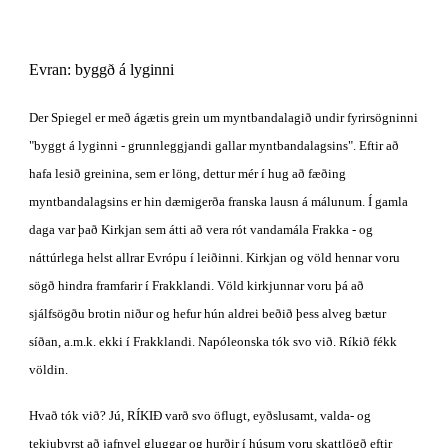
Evran: byggð á lyginni
Der Spiegel er með ágætis grein um myntbandalagið undir fyrirsögninni 
"byggt á lyginni - grunnleggjandi gallar myntbandalagsins". Eftir að 
hafa lesið greinina, sem er löng, dettur mér í hug að fæðing 
myntbandalagsins er hin dæmigerða franska lausn á málunum. Í gamla 
daga var það Kirkjan sem átti að vera rót vandamála Frakka - og 
náttúrlega helst allrar Evrópu í leiðinni. Kirkjan og völd hennar voru 
sögð hindra framfarir í Frakklandi. Völd kirkjunnar voru þá að 
sjálfsögðu brotin niður og hefur hún aldrei beðið þess alveg bætur 
síðan, a.m.k. ekki í Frakklandi. Napóleonska tók svo við. Ríkið fékk 
völdin.
Hvað tók við? Jú, RÍKIÐ varð svo öflugt, eyðslusamt, valda- og 
tekjuþyrst að jafnvel gluggar og hurðir í húsum voru skattlögð eftir 