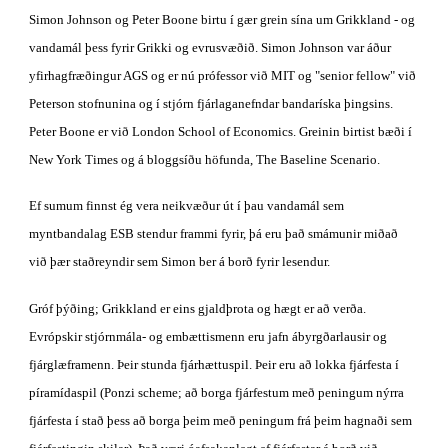
Simon Johnson og Peter Boone birtu í gær grein sína um Grikkland - og 
vandamál þess fyrir Grikki og evrusvæðið. Simon Johnson var áður 
yfirhagfræðingur AGS og er nú prófessor við MIT og "senior fellow" við 
Peterson stofnunina og í stjórn fjárlaganefndar bandaríska þingsins. 
Peter Boone er við London School of Economics. Greinin birtist bæði í 
New York Times og á bloggsíðu höfunda, The Baseline Scenario.
Ef sumum finnst ég vera neikvæður út í þau vandamál sem 
myntbandalag ESB stendur frammi fyrir, þá eru það smámunir miðað 
við þær staðreyndir sem Simon ber á borð fyrir lesendur.
Gróf þýðing; Grikkland er eins gjaldþrota og hægt er að verða. 
Evrópskir stjórnmála- og embættismenn eru jafn ábyrgðarlausir og 
fjárglæframenn. Þeir stunda fjárhættuspil. Þeir eru að lokka fjárfesta í 
píramídaspil (Ponzi scheme; að borga fjárfestum með peningum nýrra 
fjárfesta í stað þess að borga þeim með peningum frá þeim hagnaði sem 