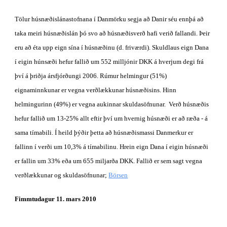
Tölur húsnæðislánastofnana í Danmörku segja að Danir séu ennþá að 
taka meiri húsnæðislán þó svo að húsnæðisverð hafi verið fallandi. Þeir 
eru að éta upp eign sína í húsnæðinu (d. friværdi). Skuldlaus eign Dana 
í eigin húnsæði hefur fallið um 552 milljónir DKK á hverjum degi frá 
því á þriðja ársfjórðungi 2006. Rúmur helmingur (51%) 
eignaminnkunar er vegna verðlækkunar húsnæðisins. Hinn 
helmingurinn (49%) er vegna aukinnar skuldasöfnunar.  Verð húsnæðis 
hefur fallið um 13-25% allt eftir því um hvernig húsnæði er að ræða - á 
sama tímabili. Í heild þýðir þetta að húsnæðismassi Danmerkur er 
fallinn í verði um 10,3% á tímabilinu. Hrein eign Dana í eigin húsnæði 
er fallin um 33% eða um 655 miljarða DKK. Fallið er sem sagt vegna 
verðlækkunar og skuldasöfnunar;
Börsen
Fimmtudagur 11. mars 2010