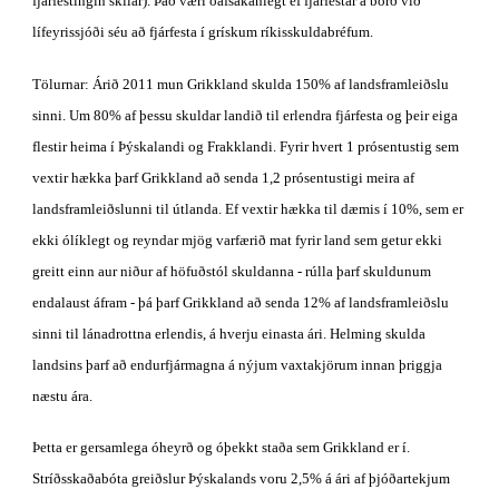
fjárfestingin skilar). Það væri óafsakanlegt ef fjárfestar á borð við 
lífeyrissjóði séu að fjárfesta í grískum ríkisskuldabréfum.
Tölurnar: Árið 2011 mun Grikkland skulda 150% af landsframleiðslu 
sinni. Um 80% af þessu skuldar landið til erlendra fjárfesta og þeir eiga 
flestir heima í Þýskalandi og Frakklandi. Fyrir hvert 1 prósentustig sem 
vextir hækka þarf Grikkland að senda 1,2 prósentustigi meira af 
landsframleiðslunni til útlanda. Ef vextir hækka til dæmis í 10%, sem er 
ekki ólíklegt og reyndar mjög varfærið mat fyrir land sem getur ekki 
greitt einn aur niður af höfuðstól skuldanna - rúlla þarf skuldunum 
endalaust áfram - þá þarf Grikkland að senda 12% af landsframleiðslu 
sinni til lánadrottna erlendis, á hverju einasta ári. Helming skulda 
landsins þarf að endurfjármagna á nýjum vaxtakjörum innan þriggja 
næstu ára.
Þetta er gersamlega óheyrð og óþekkt staða sem Grikkland er í. 
Stríðsskaðabóta greiðslur Þýskalands voru 2,5% á ári af þjóðartekjum 