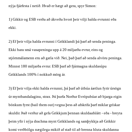
nýja fjárfesta í netið. Hvað er hægt að gera, spyr Simon:
1) Gikkir og ESB verða að ákveða hvort þeir vilji halda evrunni eða 
ekki.
2) Ef þeir vilja halda evrunni í Grikklandi þá þarf að senda peninga. 
Ekki bara smá vasapeninga upp á 20 miljarða evrur, eins og 
stjórnmálamenn eru að gæla við. Nei, það þarf að senda alvöru peninga. 
Minnst 180 miljarða evrur. ESB þarf að fjármagna skuldasúpu 
Grikklands 100% í nokkuð mörg ár.
3) Ef þeir vilja ekki halda evrunni, þá þarf að útbúa áætlun fyrir úrsögn 
úr myntbandalaginu, strax. Þá þurfa Norður Evrópubúar að bjarga eigin 
bönkum fyrst (bail them out) vegna þess að afskrifa þarf miklar grískar 
skuldir. Það verður að gefa Grikkjum þennan skuldaafslátt - eða - breyta 
þeim yfir í nýja drachma mynt Grikklands og samþykkja að Grikkir 
komi verðbólgu nægilega mikið af stað til að brenna hluta skuldanna 