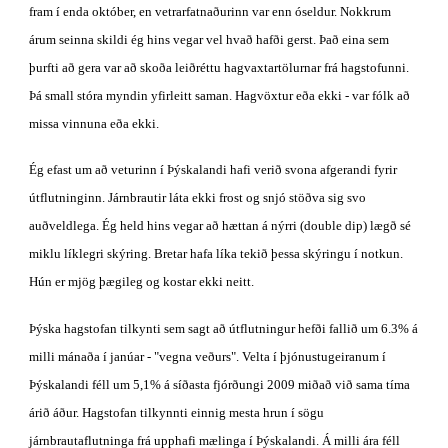
fram í enda október, en vetrarfatnaðurinn var enn óseldur. Nokkrum 
árum seinna skildi ég hins vegar vel hvað hafði gerst. Það eina sem 
þurfti að gera var að skoða leiðréttu hagvaxtartölurnar frá hagstofunni. 
Þá small stóra myndin yfirleitt saman. Hagvöxtur eða ekki - var fólk að 
missa vinnuna eða ekki.
Ég efast um að veturinn í Þýskalandi hafi verið svona afgerandi fyrir 
útflutninginn. Járnbrautir láta ekki frost og snjó stöðva sig svo 
auðveldlega. Ég held hins vegar að hættan á nýrri (double dip) lægð sé 
miklu líklegri skýring. Bretar hafa líka tekið þessa skýringu í notkun. 
Hún er mjög þægileg og kostar ekki neitt.
Þýska hagstofan tilkynti sem sagt að útflutningur hefði fallið um 6.3% á 
milli mánaða í janúar - "vegna veðurs". Velta í þjónustugeiranum í 
Þýskalandi féll um 5,1% á síðasta fjórðungi 2009 miðað við sama tíma 
árið áður. Hagstofan tilkynnti einnig mesta hrun í sögu 
járnbrautaflutninga frá upphafi mælinga í Þýskalandi. Á milli ára féll 