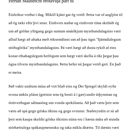
Hertan Maastricht brotavilja þarf til 
Einleikur verður í dag. Mikill kjáni gat ég verið. Þetta var of augljóst til 
að ég tæki eftir því strax. Einhvers staðar og einhvern tíma skrifaði ég 
um að grófan yfirgang gegn sumum smáríkjum myntbandalagsins væri 
alltaf hægt að afsaka með röksemdinni um að þau ógni "fjármálalegum 
stöðugleika" myntbandalagsins. Þá væri hægt að dusta rykið af eins 
konar efnahagslegum herlögum sem hægt væri skella á ríki þegar þau 
ógna tilveru myntbandalagsins. Þetta hefur nú þegar verið gert. En það 
er meira.
Það vakti undrum mína að virt blað eins og Der Spiegel skyldi eyða 
svona miklu plássi (greinin sem ég benti á í gær) undir útþynntan og 
ótrúverðugan sálmasöng um vonda spekúlanta. Að það væru þeir sem 
væru að spá gegn gríska ríkinu og gegn evrunni. Staðreyndin er sú að 
þeir sem kaupa skuldir gríska ríkisins núna eru í hæsta máta að stunda 
stórhættulega spákaupmennsku og taka mikla áhættu. Til dæmis væri 