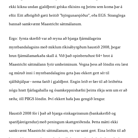
ekki kikna undan gjaldþroti gríska ríkisins og þeirra sem koma þar á 
eftir. Eitt afbrigðið gæti heitið "björgunarsjóður", eða EGS. Stranglega 
bannað samkvæmt Maastricht sáttmálanum.
Ergo: fyrsta skrefið var að reyna að bjarga fjármálageira 
myntbandalagsins með miklum ríkisábyrgðum haustið 2008, þegar 
hrun fjármálamarkaða skall á. Við það opinberuðust 64+ brot á 
Maastricht sáttmálann fyrir umheiminum. Vegna þess að löndin eru læst 
og múruð inni í myntbandalaginu geta þau ekkert gert sér til 
sjálfshjálpar - nema farið í gjaldþrot. Engin leið er fær til að leiðrétta 
nógu hratt fjárlagahalla og ósamkeppnishæfni þeirra ríkja sem um er að 
ræða; öll PIIGS löndin. Því ekkert hafa þau gengið lengur.
Haustið 2008 fór í það að bjarga einkageiranum (bankakerfið og 
sparifjáreigendur) með peningum skattgreiðenda. Þetta mátti ekki 
samkvæmt Maastricht sáttmálanum, en var samt gert. Eina leiðin til að 