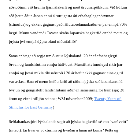
aðstoðinni við hrunin fjármálakerfi og með örvunarpökkum. Við höfum 
séð þetta áður. Japan er nú á tuttugasta ári efnahaglegar örvunar 
(stimulus) og ekkert gagnast það. Hlutabréfamarkaður er þar ennþá 70% 
lægri. Munu vandræði Toyota skaða Japanska hagkerfið ennþá meira og 
þrýsta því ennþá dýpra ofaní niðurfallið? 
Sama er hægt að segja um Austur-Þýskaland: 20 ár af efnahaglegri 
örvun og landshlutinn ennþá hálf-bust. Massíft atvinnuleysi ríkir þar 
ennþá og þessi mikla ríkisaðstoð í 20 ár hefur ekki gagnast eins og til 
var ætlast. Bara ef menn hefðu farið að ráðum þýska seðlabankans frá 
byrjun og gengisfellt landshlutann áður en sameining fór fram (sjá; 20 
árum og einni billjón seinna; WSJ nóvember 2009; 
Twenty Years of 
Stimulus for East Germany
)
Seðlabankastjóri Þýskalands segir að þýska hagkerfið sé enn "varðveitt" 
(intact). En hvar er vöxturinn og hvaðan á hann að koma? Þetta og 