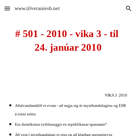
www.tilveraniesb.net
Skip to main content
Skip to navigation
# 501 - 2010 - vika 3 - til 
24. janúar 2010
VIKA 3  2010
Aðalvandamálið er evran - að segja sig úr myntbandalaginu og ESB 
á einni nóttu
Eru demókratar eyðsluseggir en repúblikanar sparsamir?
Að vera í myntbandalagi er eins og að klæðast spennitreyju