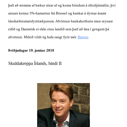
það að stemma af bækur sínar af og koma böndum á ríkisfjármálin, því 
annars kemur 3%-hamarinn frá Brussel og bankar á dyrnar ásamt 
lánshæfnismatsfyrirtækjunum. Afvötnun bankakerfisins mun reynast 
erfið og Danmörk er ekki eina landið sem þarf að fara í gengum þá 
afvötnun. Mikið vildi ég hafa rangt fyrir mér. 
Børsen
Þriðjudagur 19. janúar 2010
Skuldakreppa Írlands, bindi II