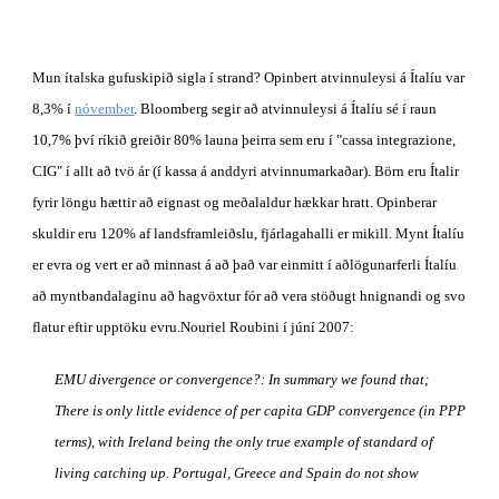
Mun ítalska gufuskipið sigla í strand? Opinbert atvinnuleysi á Ítalíu var 
8,3% í
nóvember
. Bloomberg segir að atvinnuleysi á Ítalíu sé í raun 
10,7% því ríkið greiðir 80% launa þeirra sem eru í "cassa integrazione, 
CIG" í allt að tvö ár (í kassa á anddyri atvinnumarkaðar). Börn eru Ítalir 
fyrir löngu hættir að eignast og meðalaldur hækkar hratt. Opinberar 
skuldir eru 120% af landsframleiðslu, fjárlagahalli er mikill. Mynt Ítalíu 
er evra og vert er að minnast á að það var einmitt í aðlögunarferli Ítalíu 
að myntbandalaginu að hagvöxtur fór að vera stöðugt hnignandi og svo 
flatur eftir upptöku evru.Nouriel Roubini í júní 2007: 
EMU divergence or convergence?: In summary we found that; 
There is only little evidence of per capita GDP convergence (in PPP 
terms), with Ireland being the only true example of standard of 
living catching up. Portugal, Greece and Spain do not show 