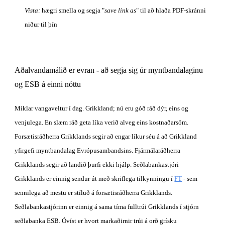
Vista:
 hægri smella og segja "
save link as
" til að hlaða PDF-skránni 
niður til þín
Aðalvandamálið er evran - að segja sig úr myntbandalaginu 
og ESB á einni nóttu
Miklar vangaveltur í dag. Grikkland; nú eru góð ráð dýr, eins og 
venjulega. En slæm ráð geta líka verið alveg eins kostnaðarsöm. 
Forsætisráðherra Grikklands segir að engar líkur séu á að Grikkland 
yfirgefi myntbandalag Evrópusambandsins. Fjármálaráðherra 
Grikklands segir að landið þurfi ekki hjálp. Seðlabankastjóri 
Grikklands er einnig sendur út með skriflega tilkynningu í 
FT
 - sem 
sennilega að mestu er stíluð á forsætisráðherra Grikklands. 
Seðlabankastjórinn er einnig á sama tíma fulltrúi Grikklands í stjórn 
seðlabanka ESB. Óvíst er hvort markaðirnir trúi á orð grísku 