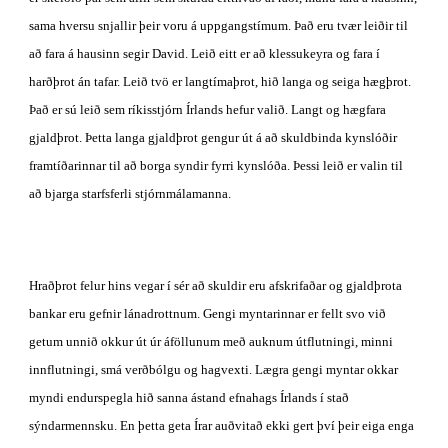
sama hversu snjallir þeir voru á uppgangstímum. Það eru tvær leiðir til 
að fara á hausinn segir David. Leið eitt er að klessukeyra og fara í 
harðþrot án tafar. Leið tvö er langtímaþrot, hið langa og seiga hægþrot. 
Það er sú leið sem ríkisstjórn Írlands hefur valið. Langt og hægfara 
gjaldþrot. Þetta langa gjaldþrot gengur út á að skuldbinda kynslóðir 
framtíðarinnar til að borga syndir fyrri kynslóða. Þessi leið er valin til 
að bjarga starfsferli stjórnmálamanna.
Hraðþrot felur hins vegar í sér að skuldir eru afskrifaðar og gjaldþrota 
bankar eru gefnir lánadrottnum. Gengi myntarinnar er fellt svo við 
getum unnið okkur út úr áföllunum með auknum útflutningi, minni 
innflutningi, smá verðbólgu og hagvexti. Lægra gengi myntar okkar 
myndi endurspegla hið sanna ástand efnahags Írlands í stað 
sýndarmennsku. En þetta geta Írar auðvitað ekki gert því þeir eiga enga 