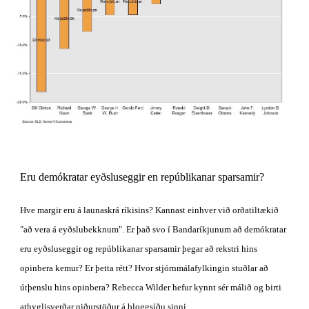
Eru demókratar eyðsluseggir en repúblikanar sparsamir?
Hve margir eru á launaskrá ríkisins? Kannast einhver við orðatiltækið 
"að vera á eyðslubekknum". Er það svo í Bandaríkjunum að demókratar 
eru eyðsluseggir og repúblikanar sparsamir þegar að rekstri hins 
opinbera kemur? Er þetta rétt? Hvor stjórnmálafylkingin stuðlar að 
útþenslu hins opinbera? Rebecca Wilder hefur kynnt sér málið og birti 
athyglisverðar niðurstöður á bloggsíðu sinni.