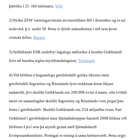
þáttöku í 21. öld nútímans;
WSJ
2) Þýska ZEW væntingavísitala atvinnulífsins féll í desember og er nú 
neikvæð, þ.e. undir 50. Þetta er fjórði mánuðurinn í röð sem þessi 
vísitala fellur;
Børsen
3) Seðlabanki ESB undirbýr lagalega málssókn á hendur Grikklandi 
fyrir að hundsa reglur myntbandalagsins;
Telegraph
4) Við hliðina á hugsanlegu greiðslufalli gríska ríkisins mun 
greiðslufall Argentínu og Rússlands fyrir nokkrum árum líkjast 
smáatriði, því skuldir Grikklands eru 200.000 evrur á mann, eða tvöfalt 
meiri en samanlagðar skuldir Argentínu og Rússlands voru þegar þau 
lentu í greiðslufalli. Skuldir Grikklands eru 254 miljarðar evrur. Fari 
Grikkland í greiðsluþrot mun fjármálakreppan haustið 2008 blikna við 
hliðinni á því sem þá myndi gerast með fjármálakerfi 
Evrópusambandsins. Portúgal er einnig á sama hættusvæði. Þetta segir 