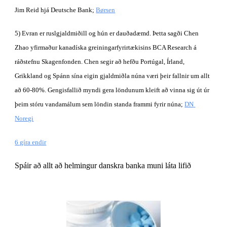
Jim Reid hjá Deutsche Bank;
Børsen
5) Evran er ruslgjaldmiðill og hún er dauðadæmd. Þetta sagði Chen 
Zhao yfirmaður kanadíska greiningarfyrirtækisins BCA Research á 
ráðstefnu Skagenfonden. Chen segir að hefðu Portúgal, Írland, 
Grikkland og Spánn sína eigin gjaldmiðla núna væri þeir fallnir um allt 
að 60-80%. Gengisfallið myndi gera löndunum kleift að vinna sig út úr 
þeim stóru vandamálum sem löndin standa frammi fyrir núna;
DN 
Noregi
6 gíra endir
Spáir að allt að helmingur danskra banka muni láta lifið