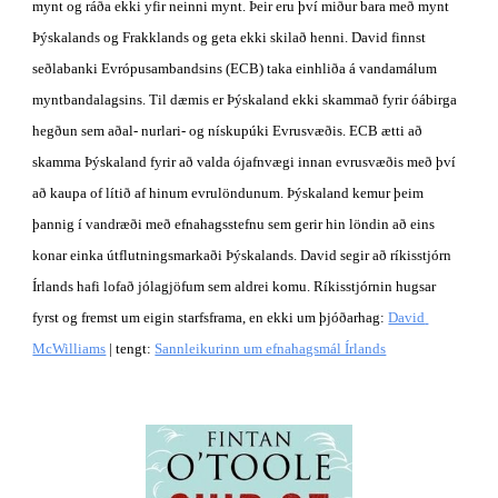
mynt og ráða ekki yfir neinni mynt. Þeir eru því miður bara með mynt 
Þýskalands og Frakklands og geta ekki skilað henni. David finnst 
seðlabanki Evrópusambandsins (ECB) taka einhliða á vandamálum 
myntbandalagsins. Til dæmis er Þýskaland ekki skammað fyrir óábirga 
hegðun sem aðal- nurlari- og nískupúki Evrusvæðis. ECB ætti að 
skamma Þýskaland fyrir að valda ójafnvægi innan evrusvæðis með því 
að kaupa of lítið af hinum evrulöndunum. Þýskaland kemur þeim 
þannig í vandræði með efnahagsstefnu sem gerir hin löndin að eins 
konar einka útflutningsmarkaði Þýskalands. David segir að ríkisstjórn 
Írlands hafi lofað jólagjöfum sem aldrei komu. Ríkisstjórnin hugsar 
fyrst og fremst um eigin starfsframa, en ekki um þjóðarhag:
David 
McWilliams
 | tengt:
Sannleikurinn um efnahagsmál Írlands