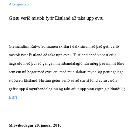
Aftenposten
Gætu verið mistök fyrir Eistland að taka upp evru
Greinandinn Raivo Sormunen skrifar í dálk sínum að það geti verið 
mistök fyrir Eistland að taka upp evru. "Eistland er að vonast eftir 
hagsæld með því að ganga í myntbandalagið. En mörg þau minni lönd 
sem eru nú þegar með evru eru með mun slakari mynt- og peningalega 
stöðu en Eistland. Hættan getur verið sú að stærri lönd evrusvæðis 
gefist upp á myntbandalaginu og taki aftur upp sinn eigin gjaldmiðil.";
BBN
Miðvikudagur 20. janúar 2010