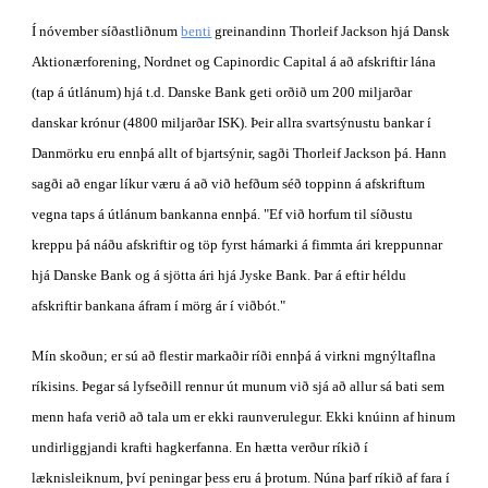
Í nóvember síðastliðnum
benti
 greinandinn Thorleif Jackson hjá Dansk 
Aktionærforening, Nordnet og Capinordic Capital á að afskriftir lána 
(tap á útlánum) hjá t.d. Danske Bank geti orðið um 200 miljarðar 
danskar krónur (4800 miljarðar ISK). Þeir allra svartsýnustu bankar í 
Danmörku eru ennþá allt of bjartsýnir, sagði Thorleif Jackson þá. Hann 
sagði að engar líkur væru á að við hefðum séð toppinn á afskriftum 
vegna taps á útlánum bankanna ennþá. "Ef við horfum til síðustu 
kreppu þá náðu afskriftir og töp fyrst hámarki á fimmta ári kreppunnar 
hjá Danske Bank og á sjötta ári hjá Jyske Bank. Þar á eftir héldu 
afskriftir bankana áfram í mörg ár í viðbót." 
Mín skoðun; er sú að flestir markaðir ríði ennþá á virkni mgnýltaflna 
ríkisins. Þegar sá lyfseðill rennur út munum við sjá að allur sá bati sem 
menn hafa verið að tala um er ekki raunverulegur. Ekki knúinn af hinum 
undirliggjandi krafti hagkerfanna. En hætta verður ríkið í 
læknisleiknum, því peningar þess eru á þrotum. Núna þarf ríkið af fara í 