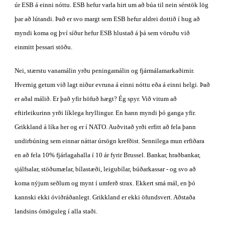
úr ESB á einni nóttu. ESB hefur varla hirt um að búa til nein sérstök lög 
þar að lútandi. Það er svo margt sem ESB hefur aldrei dottið í hug að 
myndi koma og því síður hefur ESB hlustað á þá sem vöruðu við 
einmitt þessari stöðu. 
Nei, stærstu vanamálin yrðu peningamálin og fjármálamarkaðirnir. 
Hvernig getum við lagt niður evruna á einni nóttu eða á einni helgi. Það 
er aðal málið. Er það yfir höfuð hægt? Ég spyr. Við vitum að 
eftirleikurinn yrði líklega hryllingur. En hann myndi þó ganga yfir. 
Grikkland á líka her og er í NATO. Auðvitað yrði erfitt að fela þann 
undirbúning sem einnar náttar úrsögn krefðist. Sennilega mun erfiðara 
en að fela 10% fjárlagahalla í 10 ár fyrir Brussel. Bankar, hraðbankar, 
sjálfsalar, stöðumælar, bílastæði, leigubílar, búðarkassar - og svo að 
koma nýjum seðlum og mynt í umferð strax. Ekkert smá mál, en þó 
kannski ekki óviðráðanlegt. Grikkland er ekki öfundsvert. Aðstaða 
landsins ómöguleg í alla staði.  