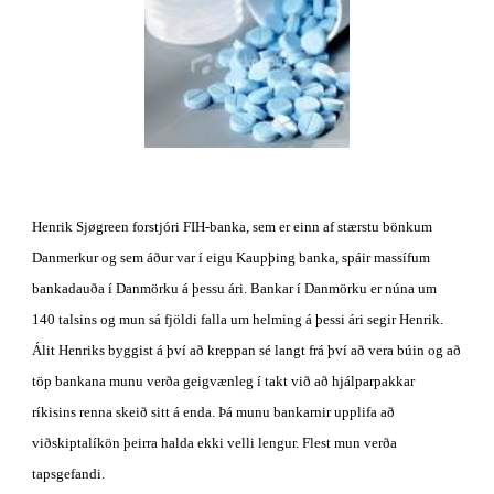
Henrik Sjøgreen forstjóri FIH-banka, sem er einn af stærstu bönkum 
Danmerkur og sem áður var í eigu Kaupþing banka, spáir massífum 
bankadauða í Danmörku á þessu ári. Bankar í Danmörku er núna um 
140 talsins og mun sá fjöldi falla um helming á þessi ári segir Henrik. 
Álit Henriks byggist á því að kreppan sé langt frá því að vera búin og að 
töp bankana munu verða geigvænleg í takt við að hjálparpakkar 
ríkisins renna skeið sitt á enda. Þá munu bankarnir upplifa að 
viðskiptalíkön þeirra halda ekki velli lengur. Flest mun verða 
tapsgefandi. 