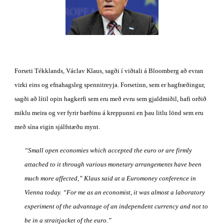
Forseti Tékklands, Václav Klaus, sagði í viðtali á Bloomberg að evran 
virki eins og efnahagsleg spennitreyja. Forsetinn, sem er hagfræðingur, 
sagði að lítil opin hagkerfi sem eru með evru sem gjaldmiðil, hafi orðið 
miklu meira og ver fyrir barðinu á kreppunni en þau litlu lönd sem eru 
með sína eigin sjálfstæðu mynt.
“Small open economies which accepted the euro or are firmly 
attached to it through various monetary arrangements have been 
much more affected,” Klaus said at a Euromoney conference in 
Vienna today. “For me as an economist, it was almost a laboratory 
experiment of the advantage of an independent currency and not to 
be in a straitjacket of the euro.”