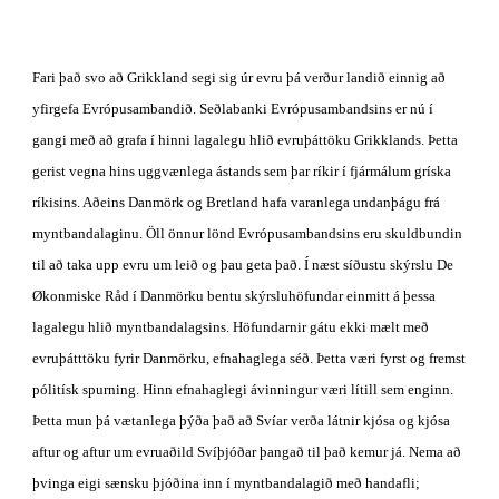
Fari það svo að Grikkland segi sig úr evru þá verður landið einnig að 
yfirgefa Evrópusambandið. Seðlabanki Evrópusambandsins er nú í 
gangi með að grafa í hinni lagalegu hlið evruþáttöku Grikklands. Þetta 
gerist vegna hins uggvænlega ástands sem þar ríkir í fjármálum gríska 
ríkisins. Aðeins Danmörk og Bretland hafa varanlega undanþágu frá 
myntbandalaginu. Öll önnur lönd Evrópusambandsins eru skuldbundin 
til að taka upp evru um leið og þau geta það. Í næst síðustu skýrslu De 
Økonmiske Råd í Danmörku bentu skýrsluhöfundar einmitt á þessa 
lagalegu hlið myntbandalagsins. Höfundarnir gátu ekki mælt með 
evruþátttöku fyrir Danmörku, efnahaglega séð. Þetta væri fyrst og fremst 
pólitísk spurning. Hinn efnahaglegi ávinningur væri lítill sem enginn. 
Þetta mun þá vætanlega þýða það að Svíar verða látnir kjósa og kjósa 
aftur og aftur um evruaðild Svíþjóðar þangað til það kemur já. Nema að 
þvinga eigi sænsku þjóðina inn í myntbandalagið með handafli;