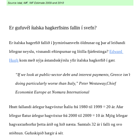
Er gufuvél ítalska hagkerfisins fallin í svefn? 
Er ítalska hagerfið fallið í þyrnirósarsvefn öldrunar og þar af leiðandi 
lélegrar neyslu, visnandi eftirspurnar og lítilla fjárfestinga?
Edward 
Hugh
 kom með nýja ástandsskýrslu yfir ítalska hagkerfið í gær.
“If we look at public-sector debt and interest payments, Greece isn’t 
doing particularly worse than Italy,” Peter Westaway,Chief 
Economist Europe at Nomura International
Hratt fallandi árlegur hagvöxtur Ítalíu frá 1980 til 1999 = 20 ár. Afar 
lélegur flatur árlegur hagvöxtur frá 2000 til 2009 = 10 ár. Mjög lélegar 
hagvaxtarhorfur þetta árið og hið næsta. Samtals 32 ár í falli og svo 
stöðnun. Gufuskipið hægir á sér. 