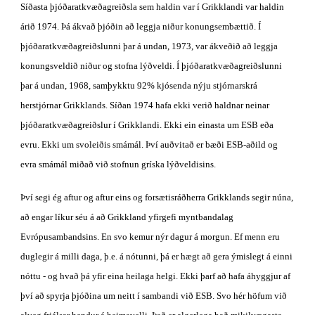
Síðasta þjóðaratkvæðagreiðsla sem haldin var í Grikklandi var haldin 
árið 1974. Þá ákvað þjóðin að leggja niður konungsembættið. Í 
þjóðaratkvæðagreiðslunni þar á undan, 1973, var ákveðið að leggja 
konungsveldið niður og stofna lýðveldi. Í þjóðaratkvæðagreiðslunni 
þar á undan, 1968, samþykktu 92% kjósenda nýju stjórnarskrá 
herstjórnar Grikklands. Síðan 1974 hafa ekki verið haldnar neinar 
þjóðaratkvæðagreiðslur í Grikklandi. Ekki ein einasta um ESB eða 
evru. Ekki um svoleiðis smámál. Því auðvitað er bæði ESB-aðild og 
evra smámál miðað við stofnun gríska lýðveldisins.
Því segi ég aftur og aftur eins og forsætisráðherra Grikklands segir núna, 
að engar líkur séu á að Grikkland yfirgefi myntbandalag 
Evrópusambandsins. En svo kemur nýr dagur á morgun. Ef menn eru 
duglegir á milli daga, þ.e. á nótunni, þá er hægt að gera ýmislegt á einni 
nóttu - og hvað þá yfir eina heilaga helgi. Ekki þarf að hafa áhyggjur af 
því að spyrja þjóðina um neitt í sambandi við ESB. Svo hér höfum við 