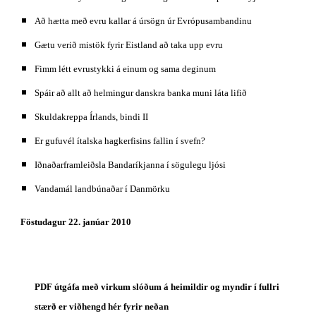
Að hætta með evru kallar á úrsögn úr Evrópusambandinu
Gætu verið mistök fyrir Eistland að taka upp evru
Fimm létt evrustykki á einum og sama deginum
Spáir að allt að helmingur danskra banka muni láta lifið
Skuldakreppa Írlands, bindi II
Er gufuvél ítalska hagkerfisins fallin í svefn?
Iðnaðarframleiðsla Bandaríkjanna í sögulegu ljósi
Vandamál landbúnaðar í Danmörku
Föstudagur 22. janúar 2010
PDF útgáfa með virkum slóðum á heimildir og myndir í fullri 
stærð er viðhengd hér fyrir neðan