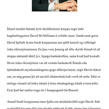
Írland stendur frammi fyrir skuldknúinni kreppu segir írski 
hagfræðingurinn David McWilliams á vefsíðu sinni. Samkvæmt grein 
David fjallaði fyrsta bindi kreppunnar um sjálft hrunið og viðbrögð 
írsku ríkisstjórnarinnar. En þau voru þannig að öllu skyldi fórnað til að 
stoppa smitandi áhrif, þ.e. bjarga bankakerfinu, sama hvað það kostaði. 
Hvort írska ríkisstjórnin var að vernda bankakerfi Írlands eða 
fjármálakerfi myntbandalagsins gegn allherjar hruni, segir David ekkert 
um, en mig grunar þó að um hið síðarnefnda hafi verið að ræða. Ekki er 
sérlega vinsælt að leika ísbrjót á hinu efnahagslega íshafi evrusvæðis. 
Fyrir það fær maður enga rós í hnappagatið frá Brussel.
Annað bindi kreppunnar mun fjalla um skuldaskeiðið segir David. Það 
er skeiðið þar sem allir sem skulda eitthvað af ráði, munu fara á hausinn, 