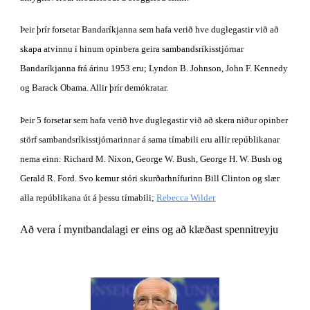
Þeir þrír forsetar Bandaríkjanna sem hafa verið hve duglegastir við að 
skapa atvinnu í hinum opinbera geira sambandsríkisstjórnar 
Bandaríkjanna frá árinu 1953 eru; Lyndon B. Johnson, John F. Kennedy 
og Barack Obama. Allir þrír demókratar.
Þeir 5 forsetar sem hafa verið hve duglegastir við að skera niður opinber 
störf sambandsríkisstjórnarinnar á sama tímabili eru allir repúblikanar 
nema einn: Richard M. Nixon, George W. Bush, George H. W. Bush og 
Gerald R. Ford. Svo kemur stóri skurðarhnífurinn Bill Clinton og slær 
alla repúblikana út á þessu tímabili;
Rebecca Wilder
Að vera í myntbandalagi er eins og að klæðast spennitreyju