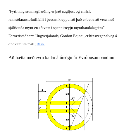
"Fyrir mig sem hagfræðing er það augljóst og einfalt 
rannsóknarstofutilfelli í þessari kreppu, að það er betra að vera með 
sjálfstæða mynt en að vera í spennitreyju myntbandalagsins". 
Forsætisráðherra Ungverjalands, Gordon Bajnai, er hinsvegar alveg á 
öndverðum máli;
BBN
Að hætta með evru kallar á úrsögn úr Evrópusambandinu