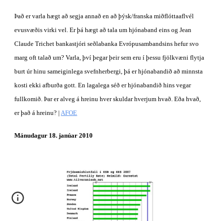
Það er varla hægt að segja annað en að þýsk/franska miðflóttaaflvél 
evusvæðis virki vel. Er þá hægt að tala um hjónaband eins og Jean 
Claude Trichet bankastjóri seðlabanka Evrópusambandsins hefur svo 
marg oft talað um? Varla, því þegar þeir sem eru í þessu fjölkvæni flytja 
burt úr hinu sameiginlega svefnherbergi, þá er hjónabandið að minnsta 
kosti ekki afburða gott. En lagalega séð er hjónabandið hins vegar 
fullkomið. Þar er alveg á hreinu hver skuldar hverjum hvað. Eða hvað, 
er það á hreinu? | 
AFOE
Mánudagur 18. janúar 2010