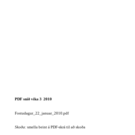
PDF snið vika 3  2010
Fostudagur_22_januar_2010.pdf
Skoða:
 smella beint á PDF-skrá til að skoða