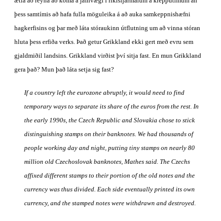
ætla að reyna að koma á jafnvægi í ríkisfjármálum á krepputímum án 
þess samtímis að hafa fulla möguleika á að auka samkeppnishæfni 
hagkerfisins og þar með láta stóraukinn útflutning um að vinna stóran 
hluta þess erfiða verks. Það getur Grikkland ekki gert með evru sem 
gjaldmiðil landsins. Grikkland virðist því sitja fast. En mun Grikkland 
gera það? Mun það láta setja sig fast?
If a country left the eurozone abruptly, it would need to find 
temporary ways to separate its share of the euros from the rest. In 
the early 1990s, the Czech Republic and Slovakia chose to stick 
distinguishing stamps on their banknotes. We had thousands of 
people working day and night, putting tiny stamps on nearly 80 
million old Czechoslovak banknotes, Mathes said. The Czechs 
affixed different stamps to their portion of the old notes and the 
currency was thus divided. Each side eventually printed its own 
currency, and the stamped notes were withdrawn and destroyed.