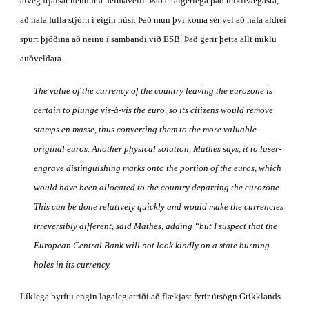
alveg frjálsar hendur á heimavelli. Það er algerlega það mikilvægasta, 
að hafa fulla stjórn í eigin húsi. Það mun því koma sér vel að hafa aldrei 
spurt þjóðina að neinu í sambandi við ESB. Það gerir þetta allt miklu 
auðveldara.
The value of the currency of the country leaving the eurozone is 
certain to plunge vis-à-vis the euro, so its citizens would remove 
stamps en masse, thus converting them to the more valuable 
original euros. Another physical solution, Mathes says, it to laser-
engrave distinguishing marks onto the portion of the euros, which 
would have been allocated to the country departing the eurozone. 
This can be done relatively quickly and would make the currencies 
irreversibly different, said Mathes, adding “but I suspect that the 
European Central Bank will not look kindly on a state burning 
holes in its currency.
Líklega þyrftu engin lagaleg atriði að flækjast fyrir úrsögn Grikklands 