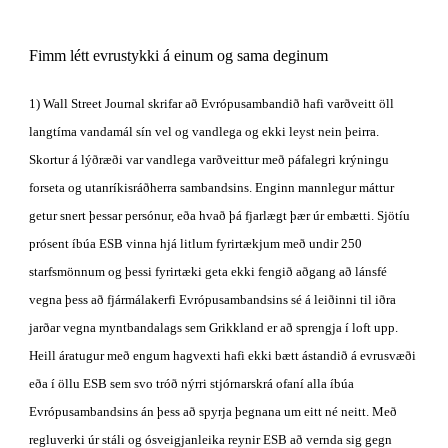
Fimm létt evrustykki á einum og sama deginum 
1) Wall Street Journal skrifar að Evrópusambandið hafi varðveitt öll 
langtíma vandamál sín vel og vandlega og ekki leyst nein þeirra. 
Skortur á lýðræði var vandlega varðveittur með páfalegri krýningu 
forseta og utanríkisráðherra sambandsins. Enginn mannlegur máttur 
getur snert þessar persónur, eða hvað þá fjarlægt þær úr embætti. Sjötíu 
prósent íbúa ESB vinna hjá litlum fyrirtækjum með undir 250 
starfsmönnum og þessi fyrirtæki geta ekki fengið aðgang að lánsfé 
vegna þess að fjármálakerfi Evrópusambandsins sé á leiðinni til iðra 
jarðar vegna myntbandalags sem Grikkland er að sprengja í loft upp. 
Heill áratugur með engum hagvexti hafi ekki bætt ástandið á evrusvæði 
eða í öllu ESB sem svo tróð nýrri stjórnarskrá ofaní alla íbúa 
Evrópusambandsins án þess að spyrja þegnana um eitt né neitt. Með 
regluverki úr stáli og ósveigjanleika reynir ESB að vernda sig gegn 