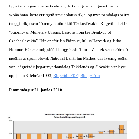
Ég rakst á ritgerð um þetta efni og datt í huga að áhugavert væri að 
skoða hana. Þetta er ritgerð um upplausn ríkja- og myntbandalags þeirra 
tveggja ríkja sem áður mynduðu ríkið Tékkóslóvakíu. Ritgerðin heitir 
"Stability of Monetary Unions: Lessons from the Break-up of 
Czechoslovakia". Hún er eftir Jan Fidrmuc, Julius Horvath og Jarko 
Fidrmuc. Hér er einnig slóð á bloggfræslu Tomas Valasek sem ræðir við 
meðlim úr stjórn Slovak National Bank, Ján Mathes, um hvernig seðlar 
voru aðgreindir þegar myntbandalag Tékklands og Slóvakíu var leyst 
upp þann 3. febrúar 1993;
Ritgerðin PDF
 |
Bloggsíðan
Fimmtudagur 21. janúar 2010