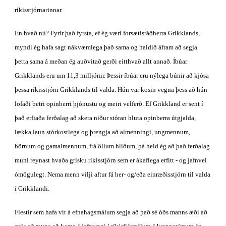
ríkisstjórnarinnar.
En hvað nú? Fyrir það fyrsta, ef ég væri forsætisráðherra Grikklands, 
myndi ég hafa sagt nákvæmlega það sama og haldið áfram að segja 
þetta sama á meðan ég auðvitað gerði eitthvað allt annað. Íbúar 
Grikklands eru um 11,3 milljónir. Þessir íbúar eru nýlega búnir að kjósa 
þessa ríkisstjórn Grikklands til valda. Hún var kosin vegna þess að hún 
lofaði betri opinberri þjónustu og meiri velferð. Ef Grikkland er sent í 
það erfiaða ferðalag að skera niður stóran hluta opinberra útgjalda, 
lækka laun stórkostlega og þrengja að almenningi, ungmennum, 
börnum og gamalmennum, frá öllum hliðum, þá held ég að það ferðalag 
muni reynast hvaða grísku ríkisstjórn sem er ákaflega erfitt - og jafnvel 
ómögulegt. Nema menn vilji aftur fá her- og/eða einræðisstjórn til valda 
í Grikklandi.
Flestir sem hafa vit á efnahagsmálum segja að það sé óðs manns æði að 