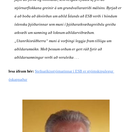
stjórnarflokkana greinir á um grundvallaratriði málsins. Byrjað er 
á að boða að ákvörðun um aðild Íslands að ESB verði í höndum 
íslensku þjóðarinnar sem muni í þjóðaratkvæðagreiðslu greiða 
atkvæði um samning að loknum aðildarviðræðum. 
„Utanríkisráðherra“ muni á vorþingi leggja fram tillögu um 
aðildarumsókn. Með þessum orðum er gert ráð fyrir að 
aðildarsamningur verði að veruleika . . . 
lesa áfram hér:
Stefnaríkisstjórnarinnar í ESB er stjórnskipulegur 
óskapnaður