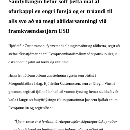
Samfylkingin hefur sótt þetta mál af 
ofurkappi en engri forsjá og er trúandi til 
alls svo að ná megi aðildarsamningi við 
framkvæmdastjórn ESB
Hjörleifur Guttormsson, fyrrverandi alþingismaður og ráðherra, segir að 
stefna ríkisstjórnarinnar í Evrópusambandsmálum sé stjórnskipulegur 
óskapnaður, jafnt að formi og innihaldi. 
Hann fer hörðum orðum um stefnuna í grein sem birtist í 
Morgunblaðinu í dag. Hjörleifur Guttormsson, sem er félagi í Vinstri 
grænum, segir að fjölmiðlar hafi að vonum fyrst og fremst staldrað við 
kafla í langri stefnuyfirlýsingu ríkisstjórnarinnar þar sem fjallað er um 
Evrópumálin og segir síðan: 
"Í þeim texta er á ferðinni ótrúlegur stjórnskipulegur óskapnaður 
jafnt að formi og innihaldi, sem helgast eflaust af því að 