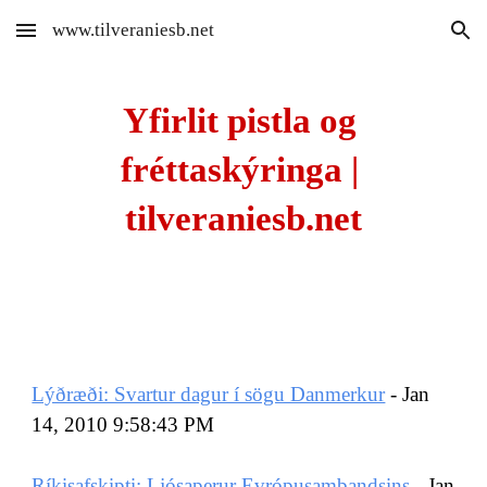
www.tilveraniesb.net
Skip to main content
Skip to navigation
Yfirlit pistla og 
fréttaskýringa | 
tilveraniesb.net
Lýðræði: Svartur dagur í sögu Danmerkur
 - Jan 
14, 2010 9:58:43 PM
Ríkisafskipti: Ljósaperur Evrópusambandsins
 - Jan 