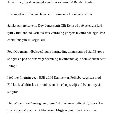
Argentína yfirgaf fastgengi argentínska pesó við Bandaríkjadal
Eins og ofsatrúarmenn,  hata ervutrúarmenn efasemdamennina
Samkvæmt fréttaveitu Dow Jones segir Olli Rehn að það sé engin leið 
fyrir Grikkland að kasta frá sér evrunni og yfirgefa myntbandalagið. Það 
er ekki möguleiki segir Olli
Poul Krugman, nóbelsverðlauna hagfræðingurinn, segir að sjálf Evrópa 
sé ágæt en það sé hins vegar evran og myntbandalagið sem sé slæm fyrir 
Evrópu
Þjóðhreyfinginin gegn ESB-aðild Danmerkur, Folkebevægslsen mod 
EU, krefst að dönsk stjórnvöld standi með og styðji við Íslendinga án 
skilyrða
Í leit að lægri verðum og lengri greiðslufrestum eru dönsk fyrirtæki í æ 
ríkara mæli að ganga frá lífsafkomu birgja og undirverktaka sinna 