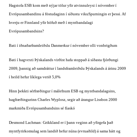
Hagstofa ESB kom með nýjar tölur yfir atvinnuleysi í nóvember í 
Evrópusambandinu á föstudaginn í síðustu vikuSpurningin er þessi. Af 
hverju er Finnland yfir höfuð með í myntbandalagi 
Evrópusambandsins?
Bati í iðnaðarframleiðslu Danmerkur í nóvember olli vonbrigðum
Bati í hagvexti Þýskalands virðist hafa stoppað á síðasta fjórðungi 
2009, þannig að samdráttur í landsframleiðslu Þýskalands á árinu 2009 
í heild hefur líklega verið 5,0%
Hinn þekkti sérfræðingur í málefnum ESB og myntbandalagsins, 
hagfræðingurinn Charles Wyplosz, segir að árangur Lissbon 2000 
markmiða Evrópusambandsins sé fíaskó
Desmond Lachman: Grikkland er í þann veginn að yfirgefa það 
myntfyrirkomulag sem landið hefur núna (evruaðild) á sama hátt og 