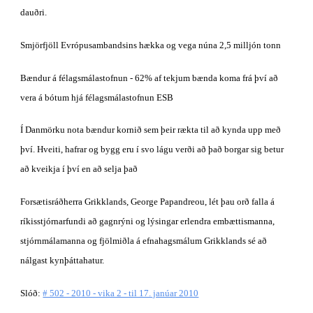
dauðri.
Smjörfjöll Evrópusambandsins hækka og vega núna 2,5 milljón tonn
Bændur á félagsmálastofnun - 62% af tekjum bænda koma frá því að 
vera á bótum hjá félagsmálastofnun ESB
Í Danmörku nota bændur kornið sem þeir rækta til að kynda upp með 
því. Hveiti, hafrar og bygg eru í svo lágu verði að það borgar sig betur 
að kveikja í því en að selja það
Forsætisráðherra Grikklands, George Papandreou, lét þau orð falla á 
ríkisstjórnarfundi að gagnrýni og lýsingar erlendra embættismanna, 
stjórnmálamanna og fjölmiðla á efnahagsmálum Grikklands sé að 
nálgast kynþáttahatur.
Slóð: 
# 502 - 2010 - vika 2 - til 17. janúar 2010